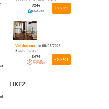
e
324€
+ D'INFOS
Val thorens
- le 08/08/2026
Studio 4 pers.
347€
+ D'INFOS
,
et
LIKEZ
,
et