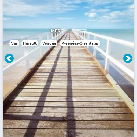
économies en comparant sur Location Vacances Express, le
prix de plus de 700 professionnels du tourisme reconnus te
que Pierre et Vacances, Goélia, Odalys, VVF, Maeva, Travelski
Camping and Co
et bien d’autres…
MER
Var
Hérault
Vendée
Pyrénées-Orientales
Pourquoi utiliser le comparateur
Location Vacances Express ?
Sur notre comparateur de location de vacances, nous vou
proposons de comparer les séjours disponibles de spécialiste
de la location de vacances au prix le plus bas. La première offr
s'affiche toujours comme étant la moins chère.
Tout types d'hébergements sont disponibles : appartement 2, 
pièces ou plus, studio 1 chambre,
camping
, chalet, hôtel
maison, club vacances, villages... Trouvez la location qui vou
convient le mieux selon plusieurs formules (vacances pa