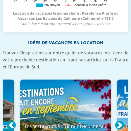
Prix moyen
Location la moins chère
Location de vacances la moins chère : Résidence Pierre et
Vacances Les Balcons de Collioure (Collioure) > 175 €
sur la base d'un appartement 4 pers. pour 1 semaine
IDÉES DE VACANCES EN LOCATION
Trouvez l'inspiration sur notre guide de vacances, ou rêvez de
votre prochaine destination en lisant nos articles sur la France
et l'Europe du Sud.
 CET
LES DESTINATIONS OÙ IL FAIT ENCORE BEAU
LE