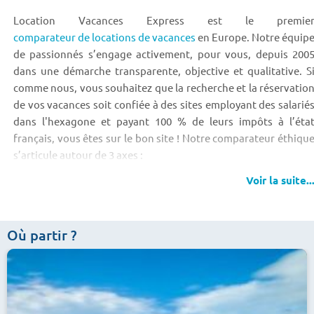
Location Vacances Express est le premie
comparateur de locations de vacances
en Europe. Notre équip
de passionnés s’engage activement, pour vous, depuis 200
dans une démarche transparente, objective et qualitative. S
comme nous, vous souhaitez que la recherche et la réservatio
de vos vacances soit confiée à des sites employant des salarié
dans l'hexagone et payant 100 % de leurs impôts à l’éta
français, vous êtes sur le bon site ! Notre comparateur éthiqu
s’articule autour de 3 axes :
Voir la suite..
- Proposer le meilleur prix garanti sans commission et incluan
les frais de dossier.
- Mettre en avant le prix le plus bas en comparant plus de 1 50
Où partir ?
000 séjours.
- Être transparent et impartial par notre statut de comparateu
éthique indépendant.
Depuis 2005, des milliers d’internautes ont pu réaliser de belle