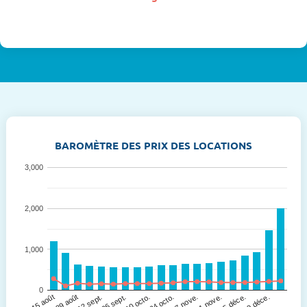
BAROMÈTRE DES PRIX DES LOCATIONS
3,000
2,000
1,000
0
29 août
07 nove.
26 sept.
05 déce.
15 août
24 octo.
12 sept.
21 nove.
10 octo.
19 déce.