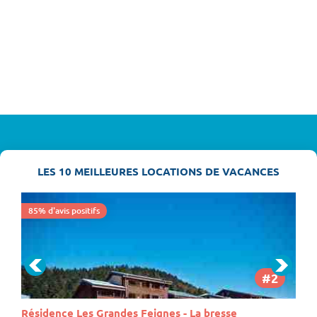
EN SAVOIR PLUS >
LES 10 MEILLEURES LOCATIONS DE VACANCES
85% d'avis positifs
#2
Résidence Les Grandes Feignes - La bresse
R