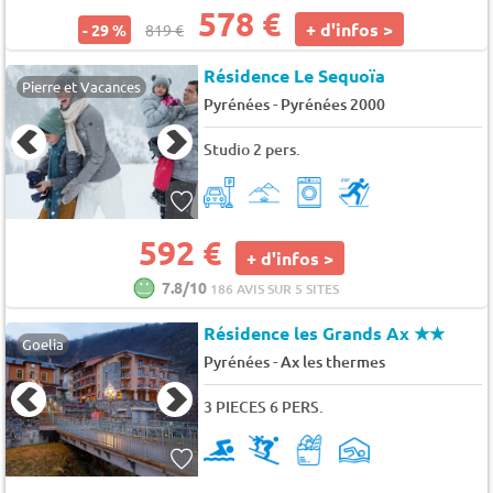
578 €
+ d'infos >
- 29 %
819 €
Résidence Le Sequoïa
Pierre et Vacances
-
Pyrénées
Pyrénées 2000
Studio 2 pers.
592 €
+ d'infos >
7.8/10
186 AVIS SUR 5 SITES
Résidence les Grands Ax
★★
Goelia
-
Pyrénées
Ax les thermes
3 PIECES 6 PERS.