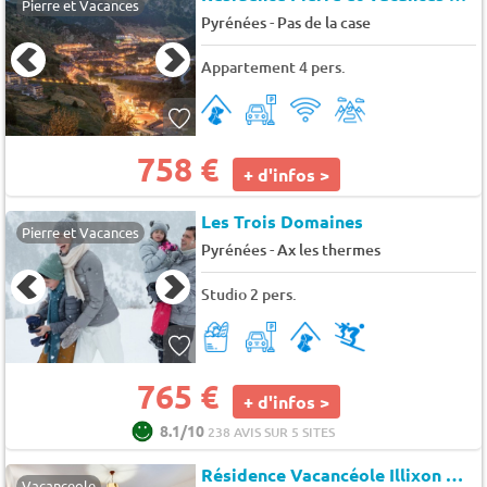
Pierre et Vacances
-
Pyrénées
Pas de la case
Appartement 4 pers.
758 €
+ d'infos >
Les Trois Domaines
Pierre et Vacances
-
Pyrénées
Ax les thermes
Studio 2 pers.
765 €
+ d'infos >
8.1/10
238 AVIS SUR 5 SITES
Résidence Vacancéole Illixon
★★
Vacanceole