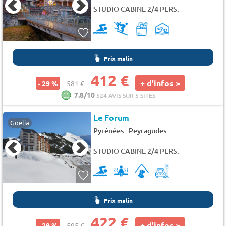
STUDIO CABINE 2/4 PERS.
Prix malin
412 €
+ d'infos >
- 29 %
581 €
7.8/10
524 AVIS SUR 5 SITES
Le Forum
Goelia
-
Pyrénées
Peyragudes
STUDIO CABINE 2/4 PERS.
Prix malin
422 €
+ d'infos >
- 29 %
595 €