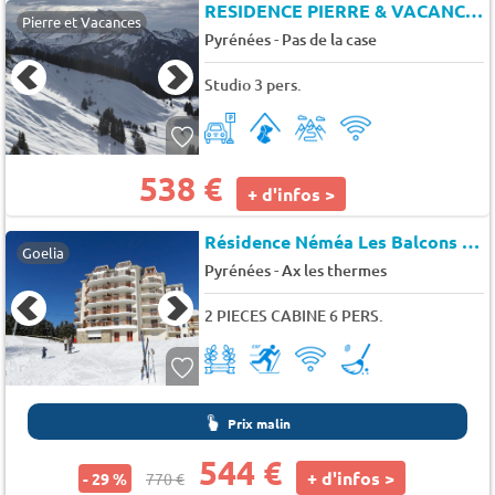
RESIDENCE PIERRE & VACANCES ANDORRA EL TARTER ALBA
Pierre et Vacances
-
Pyrénées
Pas de la case
Studio 3 pers.
538 €
+ d'infos >
Résidence Néméa Les Balcons d'Ax
Goelia
-
Pyrénées
Ax les thermes
2 PIECES CABINE 6 PERS.
Prix malin
544 €
+ d'infos >
- 29 %
770 €