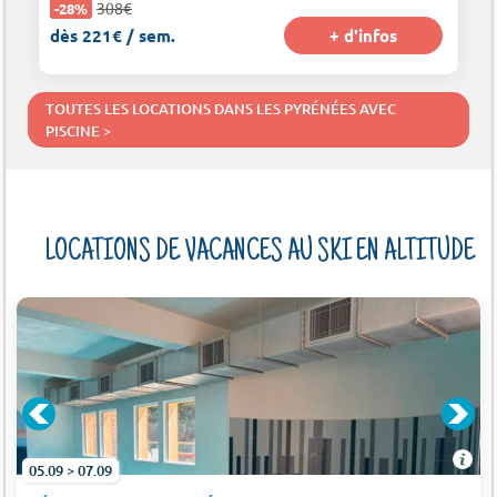
308€
-28%
dès 221€ / sem.
+ d'infos
TOUTES LES LOCATIONS DANS LES PYRÉNÉES AVEC
PISCINE >
LOCATIONS DE VACANCES AU SKI EN ALTITUDE
OL SUNARI SOLDEU
05.09 > 07.09