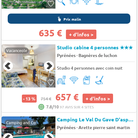
Prix malin
635 €
+ d'infos >
Studio cabine 4 personnes
★★★
Vacanceole
-
Pyrénées
Bagnères de luchon
Studio 4 personnes avec coin nuit
657 €
+ d'infos >
- 13 %
754 €
7.8/10
97 AVIS SUR 4 SITES
Camping Le Val Du Gave D'aspe (Gurmençon à 11 km)
Camping and Co
-
Pyrénées
Arette pierre saint martin