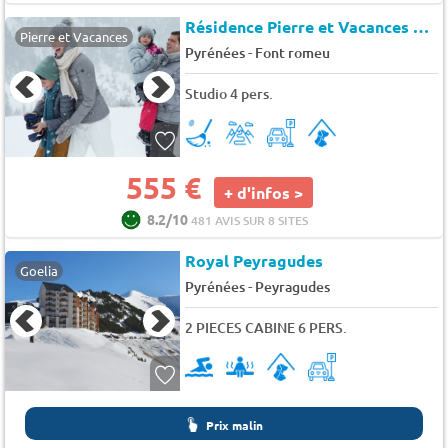
Résidence Pierre et Vacances Le Pedrou
Pierre et Vacances
-
Pyrénées
Font romeu
Studio 4 pers.
555 €
+ d'infos >
8.2/10
481 AVIS SUR 8 SITES
Royal Peyragudes
Goelia
-
Pyrénées
Peyragudes
2 PIECES CABINE 6 PERS.
Prix malin