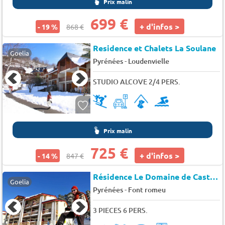
Prix malin
699 €
+ d'infos >
- 19 %
868 €
Residence et Chalets La Soulane
Goelia
-
Pyrénées
Loudenvielle
STUDIO ALCOVE 2/4 PERS.
Prix malin
725 €
+ d'infos >
- 14 %
847 €
Résidence Le Domaine de Castella
Goelia
-
Pyrénées
Font romeu
3 PIECES 6 PERS.