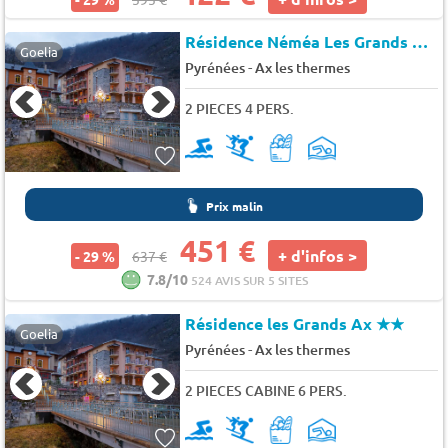
Résidence Néméa Les Grands Ax
Goelia
-
Pyrénées
Ax les thermes
2 PIECES 4 PERS.
Prix malin
451 €
+ d'infos >
- 29 %
637 €
7.8/10
524 AVIS SUR 5 SITES
Résidence les Grands Ax
★★
Goelia
-
Pyrénées
Ax les thermes
2 PIECES CABINE 6 PERS.