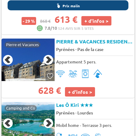
Prix malin
613 €
+ d'infos >
- 29 %
868 €
7.8/10
524 AVIS SUR 5 SITES
PIERRE & VACANCES RESIDENCE PAS DE LA CASA PRINCESA
Pierre et Vacances
-
Pyrénées
Pas de la case
Appartement 5 pers.
628 €
+ d'infos >
Les Ô Kiri
★★★
Camping and Co
-
Pyrénées
Lourdes
Mobil home - Terrasse 3 pers.