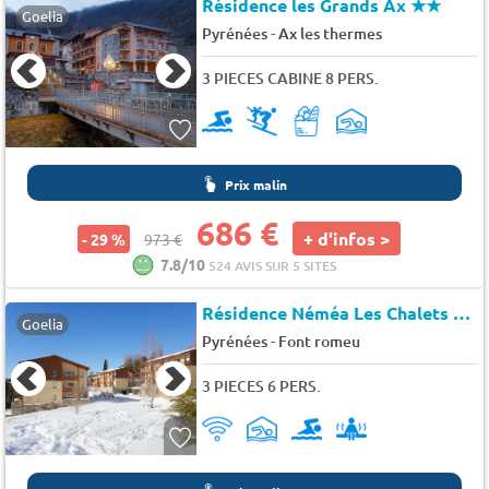
Résidence les Grands Ax
★★
Goelia
-
Pyrénées
Ax les thermes
3 PIECES CABINE 8 PERS.
Prix malin
686 €
+ d'infos >
- 29 %
973 €
7.8/10
524 AVIS SUR 5 SITES
Résidence Néméa Les Chalets du Belvedere
Goelia
-
Pyrénées
Font romeu
3 PIECES 6 PERS.