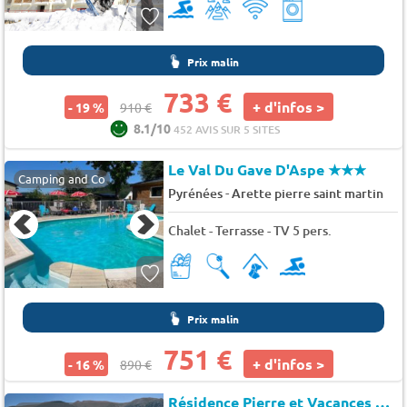
Prix malin
733 €
+ d'infos >
- 19 %
910 €
8.1/10
452 AVIS SUR 5 SITES
Le Val Du Gave D'Aspe
★★★
Camping and Co
-
Pyrénées
Arette pierre saint martin
Chalet - Terrasse - TV 5 pers.
Prix malin
751 €
+ d'infos >
- 16 %
890 €
Résidence Pierre et Vacances Andorra Peretol Sunari Soldeu