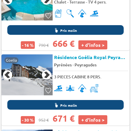
Chalet - Terrasse - TV 4 pers.
Prix malin
666 €
+ d'infos >
- 16 %
790 €
Résidence Goélia Royal Peyragudes
Goelia
-
Pyrénées
Peyragudes
3 PIECES CABINE 8 PERS.
Prix malin
671 €
+ d'infos >
- 30 %
952 €