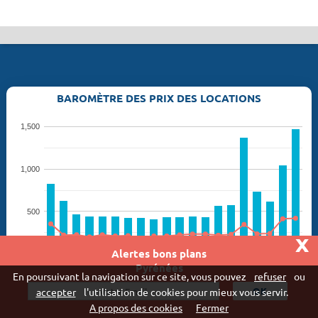
BAROMÈTRE DES PRIX DES LOCATIONS
1,500
1,000
500
x
Alertes bons plans
0
29 août
07 nove.
12 sept.
21 nove.
26 sept.
05 déce.
10 octo.
19 déce.
15 août
24 octo.
Pyrénées
En poursuivant la navigation sur ce site, vous pouvez
refuser
ou
Prix moyen
Location la moins chère
accepter
l'utilisation de cookies pour mieux vous servir.
Location de vacances la moins chère : Résidence Pierre &
A propos des cookies
Fermer
Vacances Les Trois Domaines (Ax les thermes) > 184 €