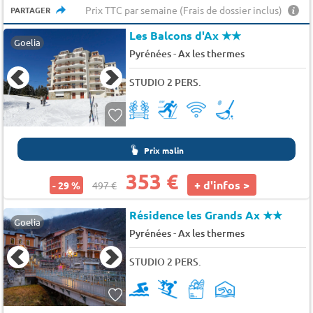
Prix TTC par semaine (Frais de dossier inclus)
PARTAGER
Les Balcons d'Ax
★★
Goelia
-
Pyrénées
Ax les thermes
STUDIO 2 PERS.
Prix malin
353 €
+ d'infos >
- 29 %
497 €
Résidence les Grands Ax
★★
Goelia
-
Pyrénées
Ax les thermes
STUDIO 2 PERS.