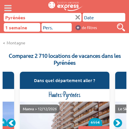
+
de filtres
Montagne
Comparez 2 710 locations de vacances dans les
Pyrénées
es
Dans quel département aller ?
Hautes-Pyrénées
Maeva
> 12/12/2026
Le Sk
3€
655€