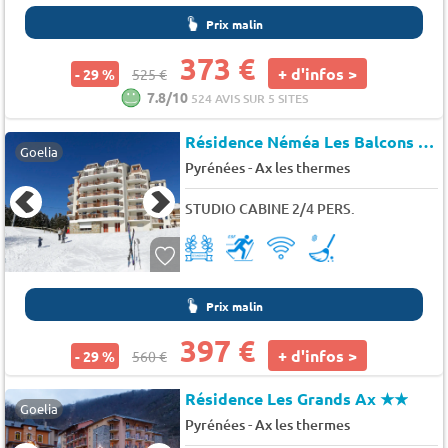
Prix malin
373 €
+ d'infos >
- 29 %
525 €
7.8/10
524 AVIS SUR 5 SITES
Résidence Néméa Les Balcons d'Ax
Goelia
-
Pyrénées
Ax les thermes
STUDIO CABINE 2/4 PERS.
Prix malin
397 €
+ d'infos >
- 29 %
560 €
Résidence Les Grands Ax
★★
Goelia
-
Pyrénées
Ax les thermes