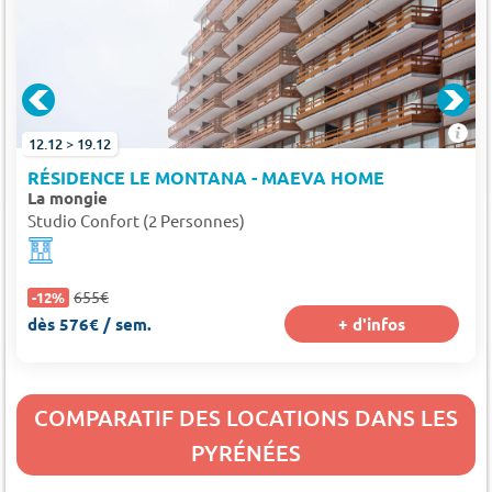
12.12 > 19.12
RÉSIDENCE LE MONTANA - MAEVA HOME
La mongie
Studio Confort (2 Personnes)
655€
-12%
dès 576€ / sem.
+ d'infos
COMPARATIF DES LOCATIONS DANS LES
PYRÉNÉES