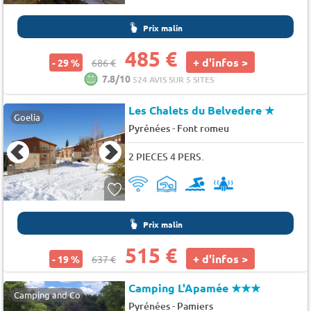
Prix malin
485 €
+ d'infos >
- 29 %
686 €
7.8/10
524 AVIS SUR 5 SITES
Les Chalets du Belvedere
★
Goelia
-
Pyrénées
Font romeu
2 PIECES 4 PERS.
Prix malin
515 €
+ d'infos >
- 19 %
637 €
Camping L'Apamée
★★★
Camping and Co
-
Pyrénées
Pamiers