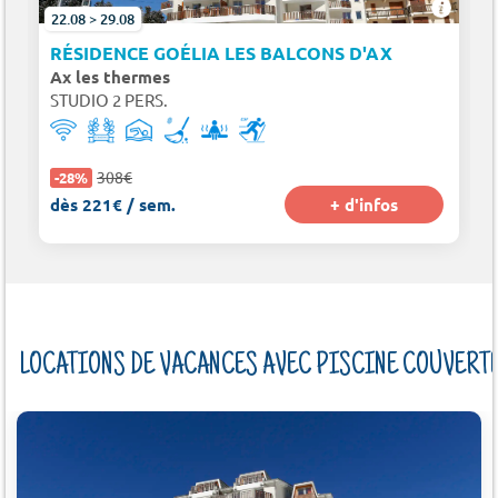
22.08 > 29.08
RÉSIDENCE GOÉLIA LES BALCONS D'AX
Ax les thermes
STUDIO 2 PERS.
308€
-28%
dès 221€ / sem.
+ d'infos
LOCATIONS DE VACANCES AVEC PISCINE COUVERT