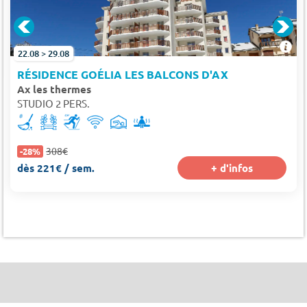
22.08 > 29.08
RÉSIDENCE GOÉLIA LES BALCONS D'AX
Ax les thermes
STUDIO 2 PERS.
308€
-28%
dès 221€ / sem.
+ d'infos