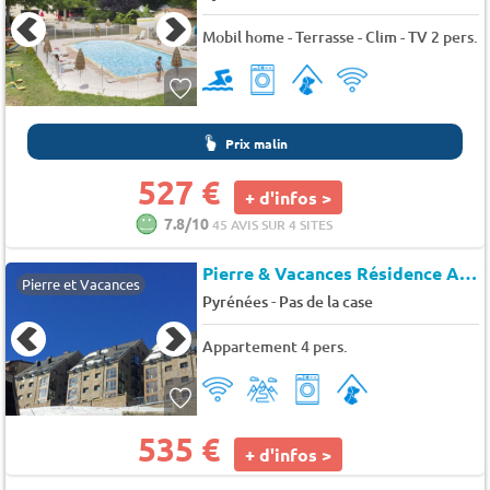
Mobil home - Terrasse - Clim - TV 2 pers.
Prix malin
527 €
+ d'infos >
7.8/10
45 AVIS SUR 4 SITES
Pierre & Vacances Résidence Andorra Pas de la Casa Princesa
Pierre et Vacances
-
Pyrénées
Pas de la case
Appartement 4 pers.
535 €
+ d'infos >