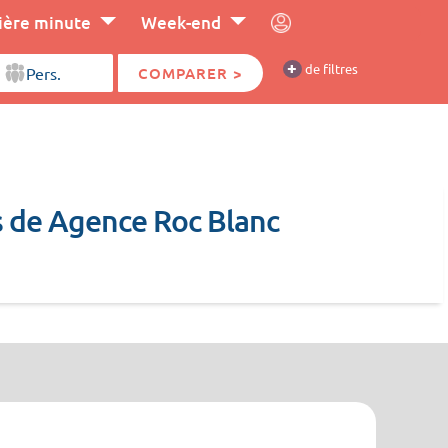
ière minute
Week-end
+
de filtres
COMPARER >
ns de Agence Roc Blanc