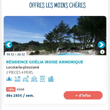
OFFRES LES MOINS CHÈRES
19.12 > 26.12
RÉSIDENCE GOÉLIA IROISE ARMORIQUE
Locmaria-plouzané
2 PIECES 4 PERS.
350€
-19%
dès 285€ / sem.
+ d'infos