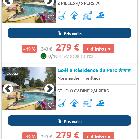
2 PIECES 4/5 PERS. A
Prix malin
279 €
+ d'infos >
- 19 %
343 €
8/10
41 AVIS SUR 1 SITES
Goélia Résidence du Parc
★★★
Goelia
-
Normandie
Honfleur
STUDIO CABINE 2/4 PERS.
Prix malin
279 €
+ d'infos >
- 19 %
343 €