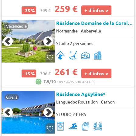
259 €
+ d'infos >
- 35 %
399 €
Résidence Domaine de la Corniche (1532)
Vacanceole
-
Normandie
Auberville
Studio 2 personnes
261 €
+ d'infos >
- 15 %
306 €
7.9/10
1897 AVIS SUR 4 SITES
Résidence Aguylène*
Goelia
-
Languedoc Roussillon
Carnon
STUDIO 2 PERS.