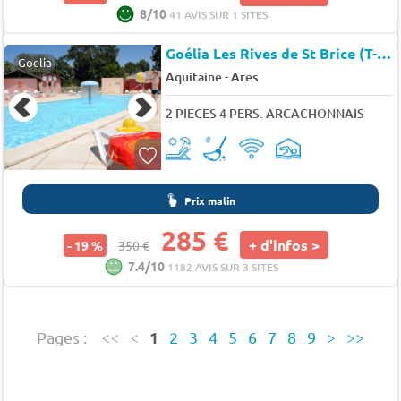
8/10
41 AVIS SUR 1 SITES
Goélia Les Rives de St Brice (T-13138)
Goelia
-
Aquitaine
Ares
2 PIECES 4 PERS. ARCACHONNAIS
Prix malin
285 €
+ d'infos >
- 19 %
350 €
7.4/10
1182 AVIS SUR 3 SITES
1
Pages :
<<
<
2
3
4
5
6
7
8
9
>
>>