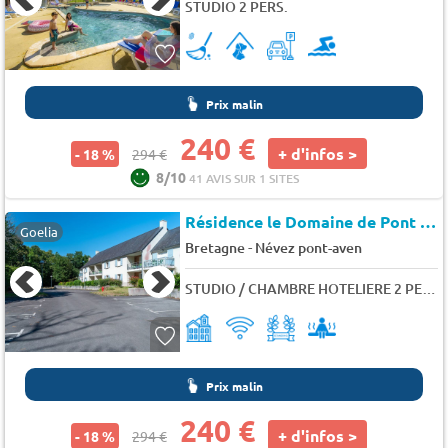
STUDIO 2 PERS.
Prix malin
240 €
+ d'infos >
- 18 %
294 €
8/10
41 AVIS SUR 1 SITES
Résidence le Domaine de Pont Aven
Goelia
-
Bretagne
Névez pont-aven
STUDIO / CHAMBRE HOTELIERE 2 PERS. BALCON OU TERRASSE
Prix malin
240 €
+ d'infos >
- 18 %
294 €