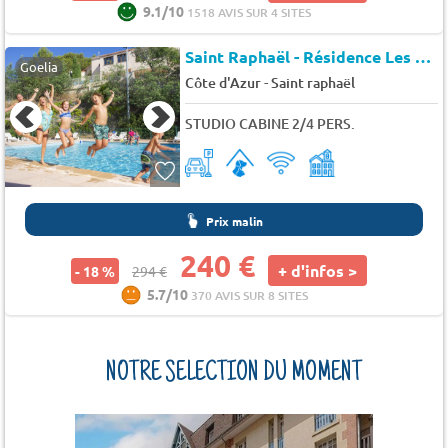
9.1/10
1518 AVIS SUR 4 SITES
Saint Raphaël - Résidence Les Mimosas
Goelia
-
Côte d'Azur
Saint raphaël
STUDIO CABINE 2/4 PERS.
Prix malin
240 €
+ d'infos >
- 18 %
294 €
5.7/10
370 AVIS SUR 8 SITES
NOTRE SÉLECTION DU MOMENT