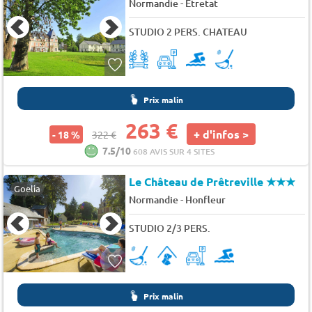
-
Normandie
Etretat
STUDIO 2 PERS. CHATEAU
Prix malin
263 €
+ d'infos >
- 18 %
322 €
7.5/10
608 AVIS SUR 4 SITES
Le Château de Prêtreville
★★★
Goelia
-
Normandie
Honfleur
STUDIO 2/3 PERS.
Prix malin