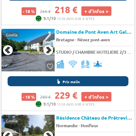
218 €
+ d'infos >
- 18 %
266 €
9.1/10
1518 AVIS SUR 4 SITES
Domaine de Pont Aven Art Gallery Resort
Goelia
-
Bretagne
Névez pont-aven
STUDIO / CHAMBRE HOTELIERE 2/3 PERS. SANS BALCON
Prix malin
229 €
+ d'infos >
- 18 %
280 €
9.1/10
1518 AVIS SUR 4 SITES
Résidence Château de Prêtreville
Goelia
-
Normandie
Honfleur