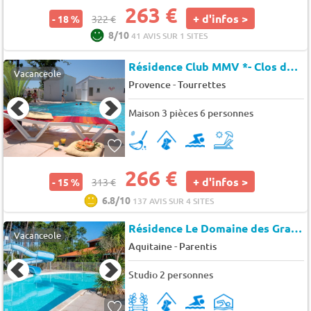
263 €
+ d'infos >
- 18 %
322 €
8/10
41 AVIS SUR 1 SITES
Résidence Club MMV *- Clos de Tourrettes
Vacanceole
-
Provence
Tourrettes
Maison 3 pièces 6 personnes
266 €
+ d'infos >
- 15 %
313 €
6.8/10
137 AVIS SUR 4 SITES
Résidence Le Domaine des Grands Lacs
Vacanceole
-
Aquitaine
Parentis
Studio 2 personnes