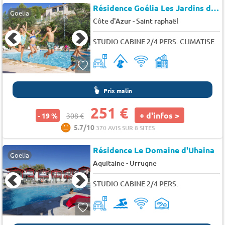
Résidence Goélia Les Jardins d'Azur
Goelia
-
Côte d'Azur
Saint raphaël
STUDIO CABINE 2/4 PERS. CLIMATISE
Prix malin
251 €
+ d'infos >
- 19 %
308 €
5.7/10
370 AVIS SUR 8 SITES
Résidence Le Domaine d'Uhaina
Goelia
-
Aquitaine
Urrugne
STUDIO CABINE 2/4 PERS.