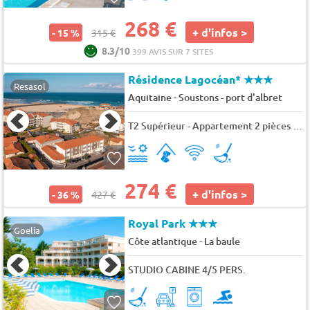
268 €
+ d'infos >
- 15 %
315 €
8.3/10
399 AVIS SUR 7 SITES
Résidence Lagocéan*
★★★
Resasol
-
Aquitaine
Soustons - port d'albret
T2 Supérieur - Appartement 2 pièces 4 pers.
274 €
+ d'infos >
- 36 %
427 €
Royal Park
★★★
Goelia
-
Côte atlantique
La baule
STUDIO CABINE 4/5 PERS.