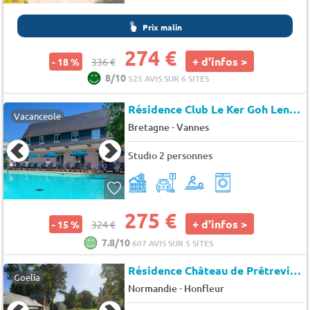
Prix malin
274 €
+ d'infos >
- 18 %
336 €
8/10
525 AVIS SUR 6 SITES
Résidence Club Le Ker Goh Lenn
★
Vacanceole
-
Bretagne
Vannes
Studio 2 personnes
275 €
+ d'infos >
- 15 %
324 €
7.8/10
607 AVIS SUR 5 SITES
Résidence Château de Prêtreville
Goelia
-
Normandie
Honfleur