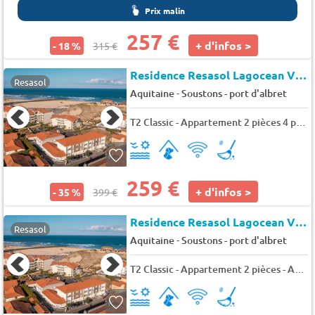
Prix malin
257 €
+ d'infos >
- 18 %
315 €
Residence Resasol Lagocean Vieux Boucau Les Bains
Resasol
-
Aquitaine
Soustons - port d'albret
T2 Classic - Appartement 2 pièces 4 pers.
259 €
+ d'infos >
- 35 %
399 €
Residence Resasol Lagocean Vieux Boucau Les Bains
Resasol
-
Aquitaine
Soustons - port d'albret
T2 Classic - Appartement 2 pièces - Animaux admis 4 pers.