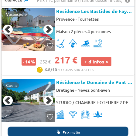
Prix TTC par semaine (Frais de dossier inclus)
PARTAGER
Residence Les Bastides de Fayence
Vacanceole
-
Provence
Tourrettes
Maison 2 pièces 4 personnes
217 €
+ d'infos >
- 14 %
252 €
6.8/10
137 AVIS SUR 4 SITES
Résidence le Domaine de Pont Aven
Goelia
-
Bretagne
Névez pont-aven
STUDIO / CHAMBRE HOTELIERE 2 PERS. SANS BALCON
Prix malin