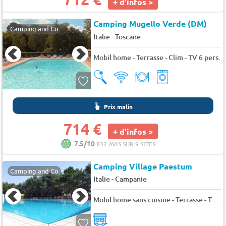
+ d'infos >
Camping Mugello Verde (DM)
Camping and Co
-
Italie
Toscane
Mobil home - Terrasse - Clim - TV 6 pers.
Prix malin
714 €
+ d'infos >
7.5/10
832 AVIS SUR 9 SITES
Camping Village Paestum
Camping and Co
-
Italie
Campanie
Mobil home sans cuisine - Terrasse - TV 2 pers.