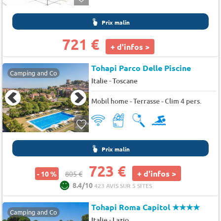
Prix malin
721 €
+ d'infos >
Tohapi Parco Delle Piscine
Camping and Co
-
Italie
Toscane
Mobil home - Terrasse - Clim 4 pers.
Prix malin
723 €
+ d'infos >
- 10 %
805 €
8.4/10
423 AVIS SUR 5 SITES
Tohapi Roma Capitol
★★★★
Camping and Co
-
Italie
Lazio