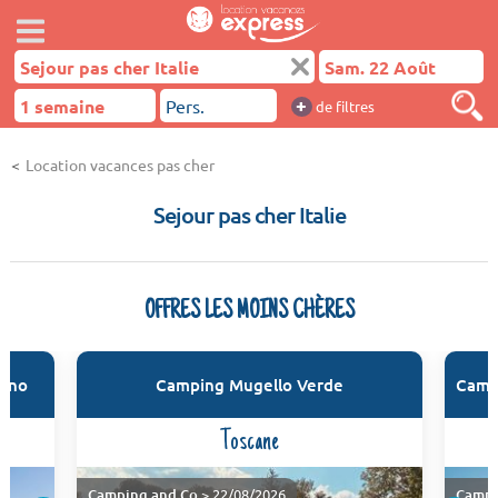
+
de filtres
Location vacances pas cher
Sejour pas cher Italie
OFFRES LES MOINS CHÈRES
eano
Camping Mugello Verde
Campi
Toscane
Camping and Co
> 22/08/2026
Campi