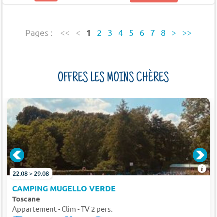
1
Pages :
<<
<
2
3
4
5
6
7
8
>
>>
OFFRES LES MOINS CHÈRES
22.08 > 29.08
CAMPING MUGELLO VERDE
Toscane
Appartement - Clim - TV 2 pers.