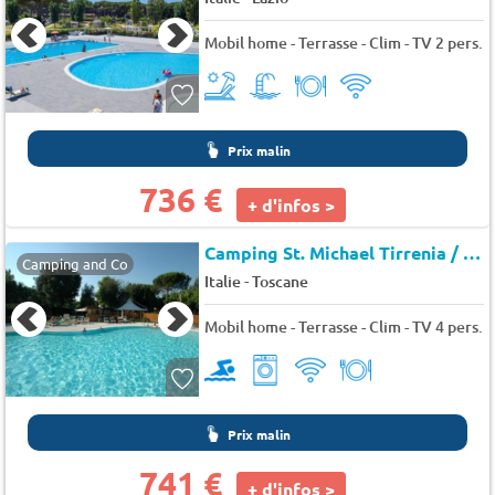
Mobil home - Terrasse - Clim - TV 2 pers.
Prix malin
736 €
+ d'infos >
Camping St. Michael Tirrenia / Pisa
Camping and Co
-
Italie
Toscane
Mobil home - Terrasse - Clim - TV 4 pers.
Prix malin
741 €
+ d'infos >