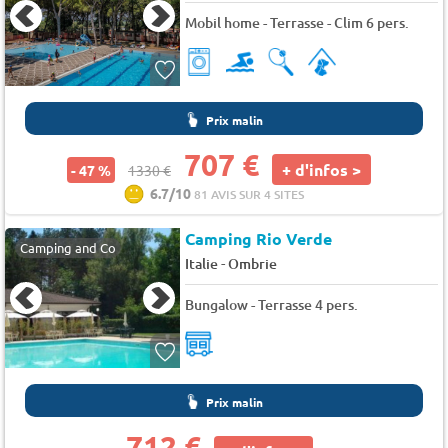
Mobil home - Terrasse - Clim 6 pers.
Prix malin
707 €
+ d'infos >
- 47 %
1330 €
6.7/10
81 AVIS SUR 4 SITES
Camping Rio Verde
Camping and Co
-
Italie
Ombrie
Bungalow - Terrasse 4 pers.
Prix malin
712 €