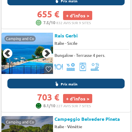
Prix malin
655 €
+ d'infos >
7.5/10
832 AVIS SUR 9 SITES
Rais Gerbi
Camping and Co
-
Italie
Sicile
Bungalow - Terrasse 4 pers.
Prix malin
703 €
+ d'infos >
8.1/10
227 AVIS SUR 7 SITES
Campeggio Belvedere Pineta
Camping and Co
-
Italie
Vénétie