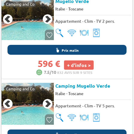
Mugello Verde
Camping and Co
-
Italie
Toscane
Appartement - Clim - TV 2 pers.
Prix malin
596 €
+ d'infos >
7.5/10
832 AVIS SUR 9 SITES
Camping Mugello Verde
Camping and Co
-
Italie
Toscane
Appartement - Clim - TV 5 pers.