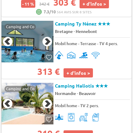
303 €
+ d'infos >
- 11 %
342 €
7.3/10
564 AVIS SUR 8 SITES
Camping Ty Nénez
★★★
Camping and Co
-
Bretagne
Hennebont
Mobil home - Terrasse - TV 4 pers.
313 €
+ d'infos >
Camping Haliotis
★★★
Camping and Co
-
Normandie
Beauvoir
Mobil home - TV 2 pers.