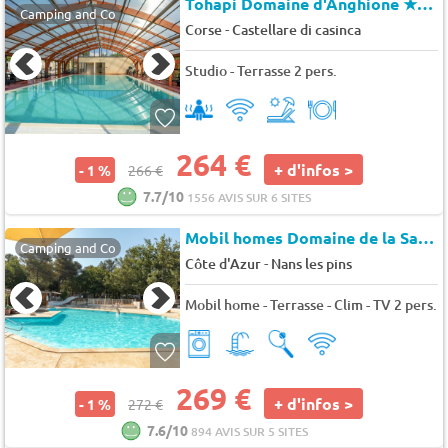
Tohapi Domaine d'Anghione
★★★
Camping and Co
-
Corse
Castellare di casinca
Studio - Terrasse 2 pers.
264 €
+ d'infos >
- 1 %
266 €
7.7/10
1556 AVIS SUR 6 SITES
Mobil homes Domaine de la Sainte Baume
Camping and Co
-
Côte d'Azur
Nans les pins
Mobil home - Terrasse - Clim - TV 2 pers.
269 €
+ d'infos >
- 1 %
272 €
7.6/10
894 AVIS SUR 5 SITES