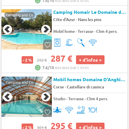
7.4/10
856 AVIS SUR 6 SITES
Camping Homair Le Domaine de la Sainte Baume
Camping and Co
-
Côte d'Azur
Nans les pins
Mobil home - Terrasse - Clim 4 pers.
287 €
+ d'infos >
- 2 %
292 €
7.6/10
894 AVIS SUR 5 SITES
Mobil homes Domaine D'Anghione
Camping and Co
-
Corse
Castellare di casinca
Studio - Terrasse - Clim 4 pers.
295 €
+ d'infos >
- 2 %
301 €