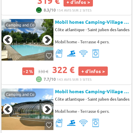
319 €
+ d'infos >
8.3/10
154 AVIS SUR 2 SITES
Mobil homes Camping-Village Château la Forêt
Camping and Co
-
Côte atlantique
Saint julien des landes
Mobil home - Terrasse 4 pers.
322 €
+ d'infos >
- 2 %
330 €
7.7/10
143 AVIS SUR 3 SITES
Mobil homes Camping-Village Château la Forêt
Camping and Co
-
Côte atlantique
Saint julien des landes
Mobil home - Terrasse 6 pers.