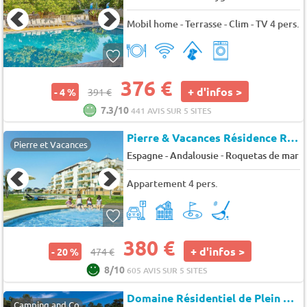
Mobil home - Terrasse - Clim - TV 4 pers.
376 €
+ d'infos >
- 4 %
391 €
7.3/10
441 AVIS SUR 5 SITES
Pierre & Vacances Résidence Roquetas de Mar
Pierre et Vacances
-
Espagne - Andalousie
Roquetas de mar
Appartement 4 pers.
380 €
+ d'infos >
- 20 %
474 €
8/10
605 AVIS SUR 5 SITES
Domaine Résidentiel de Plein Air Odalys Les Dunes
Camping and Co