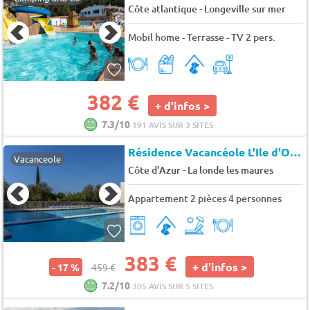
-
Côte atlantique
Longeville sur mer
Mobil home - Terrasse - TV 2 pers.
382 €
+ d'infos >
7.3/10
191 AVIS SUR 3 SITES
Résidence Vacancéole L'Ile d'Or
★
Vacanceole
-
Côte d'Azur
La londe les maures
Appartement 2 pièces 4 personnes
383 €
+ d'infos >
- 17 %
459 €
7.2/10
305 AVIS SUR 5 SITES