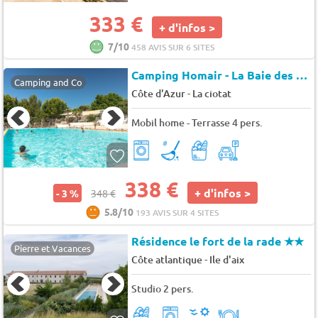
333 €
+ d'infos >
7/10
458 AVIS SUR 6 SITES
Camping Homair - La Baie des Anges (17596)
Camping and Co
-
Côte d'Azur
La ciotat
Mobil home - Terrasse 4 pers.
338 €
+ d'infos >
- 3 %
348 €
5.8/10
193 AVIS SUR 4 SITES
Résidence le fort de la rade
★★
Pierre et Vacances
-
Côte atlantique
Ile d'aix
Studio 2 pers.