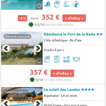
352 €
+ d'infos >
- 3 %
364 €
8.2/10
298 AVIS SUR 2 SITES
Résidence le Fort de la Rade
★★
Pierre et Vacances
-
Côte atlantique
Ile d'aix
Studio 4 pers.
357 €
+ d'infos >
8/10
331 AVIS SUR 5 SITES
Le soleil des Landes
★★★★
Camping and Co
-
Aquitaine
Lit et mixe
Mobil home - Terrasse 6 pers.