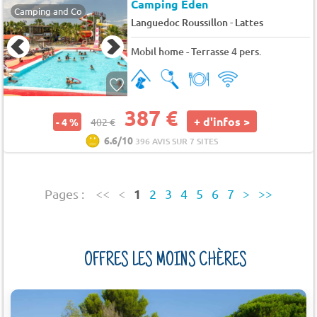
Camping Eden
Camping and Co
-
Languedoc Roussillon
Lattes
Mobil home - Terrasse 4 pers.
387 €
+ d'infos >
- 4 %
402 €
6.6/10
396 AVIS SUR 7 SITES
1
Pages :
<<
<
2
3
4
5
6
7
>
>>
OFFRES LES MOINS CHÈRES