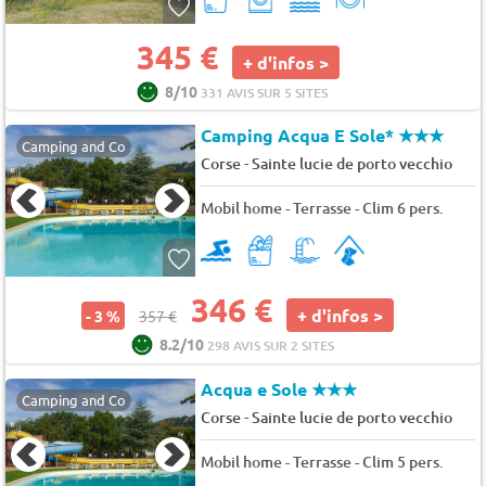
345 €
+ d'infos >
8/10
331 AVIS SUR 5 SITES
Camping Acqua E Sole*
★★★
Camping and Co
-
Corse
Sainte lucie de porto vecchio
Mobil home - Terrasse - Clim 6 pers.
346 €
+ d'infos >
- 3 %
357 €
8.2/10
298 AVIS SUR 2 SITES
Acqua e Sole
★★★
Camping and Co
-
Corse
Sainte lucie de porto vecchio
Mobil home - Terrasse - Clim 5 pers.