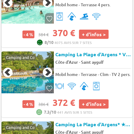
Mobil home - Terrasse 4 pers.
370 €
+ d'infos >
- 4 %
384 €
8/10
4075 AVIS SUR 7 SITES
Camping La Plage d'Argens * VO
Camping and Co
-
Côte d'Azur
Saint aygulf
Mobil home - Terrasse - Clim - TV 2 pers.
372 €
+ d'infos >
- 4 %
386 €
7.3/10
441 AVIS SUR 5 SITES
Camping La Plage d'Argens*
★★★★
Camping and Co
-
Côte d'Azur
Saint aygulf