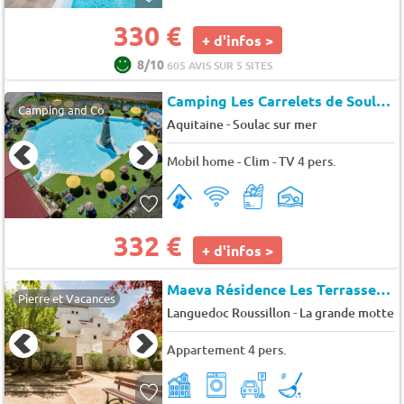
330 €
+ d'infos >
8/10
605 AVIS SUR 5 SITES
Camping Les Carrelets de Soulac
Camping and Co
-
Aquitaine
Soulac sur mer
Mobil home - Clim - TV 4 pers.
332 €
+ d'infos >
Maeva Résidence Les Terrasses du Parc
Pierre et Vacances
-
Languedoc Roussillon
La grande motte
Appartement 4 pers.