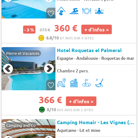
360 €
+ d'infos >
- 3 %
373 €
6.8/10
87 AVIS SUR 4 SITES
Hotel Roquetas el Palmeral
Pierre et Vacances
-
Espagne - Andalousie
Roquetas de mar
Chambre 2 pers.
366 €
+ d'infos >
8/10
605 AVIS SUR 5 SITES
Camping Homair - Les Vignes (18265)
Camping and Co
-
Aquitaine
Lit et mixe