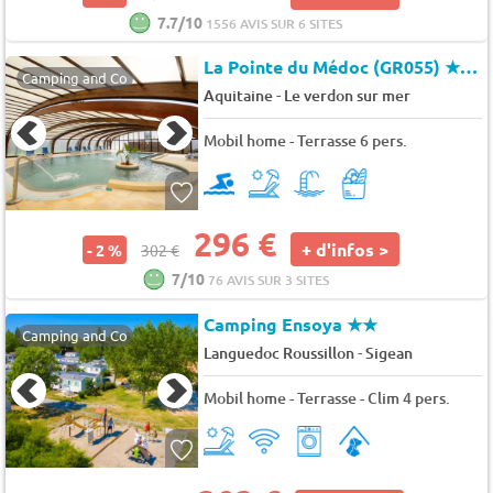
7.7/10
1556 AVIS SUR 6 SITES
La Pointe du Médoc (GR055)
★★★★
Camping and Co
-
Aquitaine
Le verdon sur mer
Mobil home - Terrasse 6 pers.
296 €
+ d'infos >
- 2 %
302 €
7/10
76 AVIS SUR 3 SITES
Camping Ensoya
★★
Camping and Co
-
Languedoc Roussillon
Sigean
Mobil home - Terrasse - Clim 4 pers.