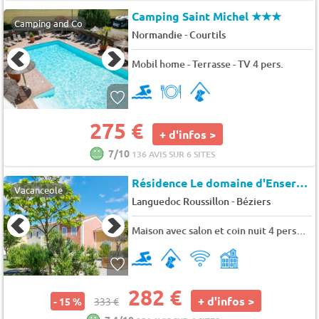
Camping Saint Michel
★★★
Camping and Co
-
Normandie
Courtils
Mobil home - Terrasse - TV 4 pers.
275 €
+ d'infos >
7/10
136 AVIS SUR 6 SITES
Résidence Le domaine d'Enserune
Vacanceole
-
Languedoc Roussillon
Béziers
Maison avec salon et coin nuit 4 personnes
282 €
+ d'infos >
- 15 %
333 €