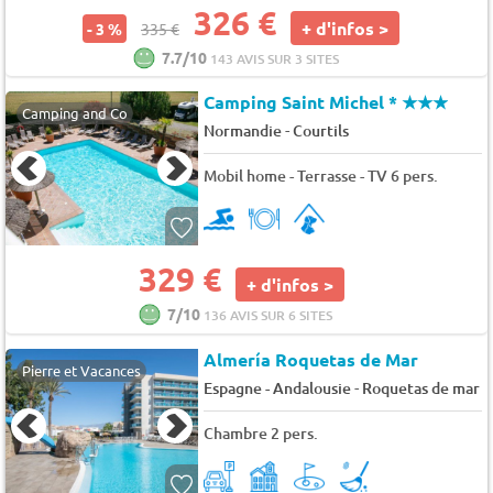
326 €
+ d'infos >
- 3 %
335 €
7.7/10
143 AVIS SUR 3 SITES
Camping Saint Michel *
★★★
Camping and Co
-
Normandie
Courtils
Mobil home - Terrasse - TV 6 pers.
329 €
+ d'infos >
7/10
136 AVIS SUR 6 SITES
Almería Roquetas de Mar
Pierre et Vacances
-
Espagne - Andalousie
Roquetas de mar
Chambre 2 pers.