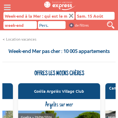
+
de filtres
Location vacances
Week-end Mer pas cher : 10 005 appartements
OFFRES LES MOINS CHÈRES
Camp
u
Goélia Argelès Village Club
Argelès sur mer
Goelia
> 29/08/2026
Homai