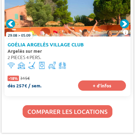
29.08 > 05.09
GOÉLIA ARGELÈS VILLAGE CLUB
Argelès sur mer
2 PIECES 4 PERS.
315€
-18%
dès 257€ / sem.
+ d'infos
COMPARER LES LOCATIONS