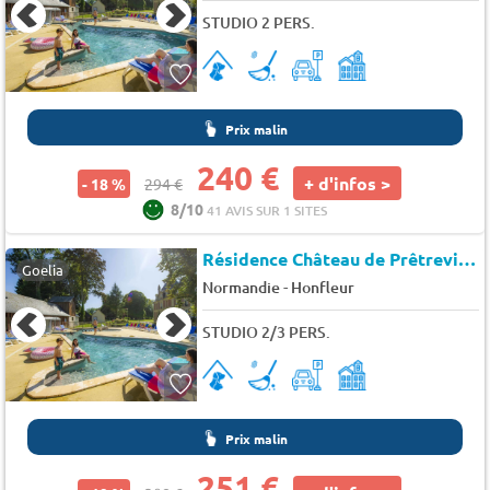
STUDIO 2 PERS.
Prix malin
240 €
+ d'infos >
- 18 %
294 €
8/10
41 AVIS SUR 1 SITES
Résidence Château de Prêtreville
Goelia
-
Normandie
Honfleur
STUDIO 2/3 PERS.
Prix malin
251 €