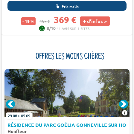
Prix malin
369 €
+ d'infos >
- 19 %
455 €
8/10
41 AVIS SUR 1 SITES
OFFRES LES MOINS CHÈRES
FLEUR
29.08 > 05.09
RÉSIDENCE DU PARC GOÉLIA GONNEVILLE SUR HONF
Honfleur