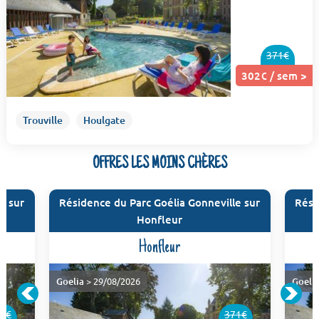
371€
302€ / sem >
Trouville
Houlgate
OFFRES LES MOINS CHÈRES
e sur
Résidence du Parc Goélia Gonneville sur
Rési
Honfleur
Honfleur
Goelia
> 29/08/2026
Goeli
1€
371€