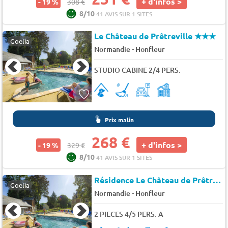
+ d'infos >
- 19 %
308 €
8/10
41 AVIS SUR 1 SITES
Le Château de Prêtreville
★★★
Goelia
-
Normandie
Honfleur
STUDIO CABINE 2/4 PERS.
Prix malin
268 €
+ d'infos >
- 19 %
329 €
8/10
41 AVIS SUR 1 SITES
Résidence Le Château de Prêtreville
Goelia
-
Normandie
Honfleur
2 PIECES 4/5 PERS. A