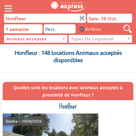
-
de filtres
Types De Logement
Animaux Acceptés
Honfleur
Honfleur : 148 locations Animaux acceptés
disponibles
Quelles sont les locations avec Animaux acceptés à
proximité de Honfleur ?
Honfleur
Goelia
> 29/08/2026