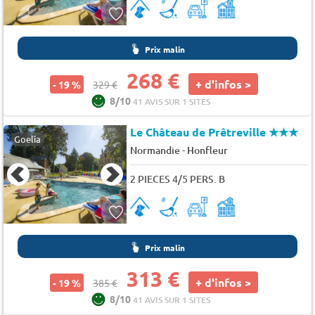
Prix malin
268 €
+ d'infos >
- 19 %
329 €
8/10
41 AVIS SUR 1 SITES
Le Château de Prêtreville
★★★
Goelia
-
Normandie
Honfleur
2 PIECES 4/5 PERS. B
Prix malin
313 €
+ d'infos >
- 19 %
385 €
8/10
41 AVIS SUR 1 SITES