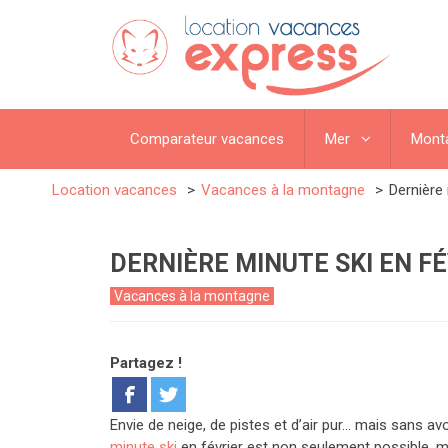
Comparateur vacances
Mer
Mont
Location vacances
Vacances à la montagne
Dernière 
DERNIÈRE MINUTE SKI EN FÉV
Vacances à la montagne
Partagez !
Envie de neige, de pistes et d’air pur… mais sans av
minute ski
en février est non seulement possible, m