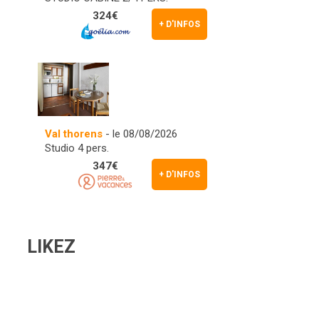
324€
+ D'INFOS
Val thorens
- le 08/08/2026
Studio 4 pers.
347€
+ D'INFOS
LIKEZ