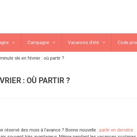
agne
Campagne
Vacances d’été
Code pr
minute ski en février : où partir ?
RIER : OÙ PARTIR ?
oir réservé des mois à l’avance ? Bonne nouvelle :
partir en dernière
ais souvent très avantageux. Même pendant les vacances scolaires, 