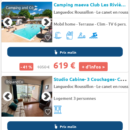
Camping maeva Club Les Rivières
Camping and Co
-
Languedoc Roussillon
Le canet en roussi
Mobil home - Terrasse - Clim - TV 6 pers.
Prix malin
619 €
+ d'infos >
- 41 %
1050 €
S
tudio Cabine- 3 Couchages- CANET EN ROUSSILLON - Les jardins de la plage
TripandCo
-
Languedoc Roussillon
Le canet en roussi
Logement 3 personnes
Prix malin