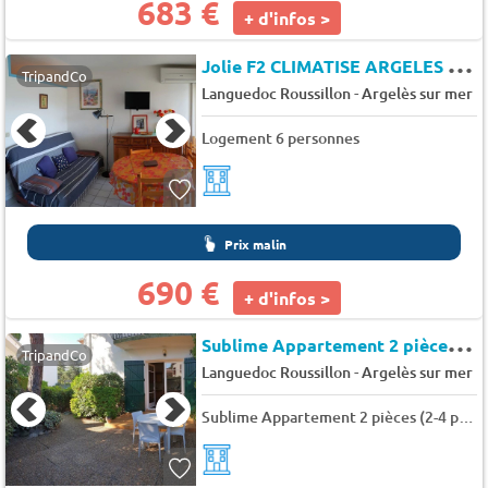
683 €
+ d'infos >
J
olie F2 CLIMATISE ARGELES SUR MER PORT - Acapulco
TripandCo
-
Languedoc Roussillon
Argelès sur mer
Logement 6 personnes
Prix malin
690 €
+ d'infos >
S
ublime Appartement 2 pièces - Avenue du grau
TripandCo
-
Languedoc Roussillon
Argelès sur mer
Sublime Appartement 2 pièces (2-4 personnes) - Avenue du grau