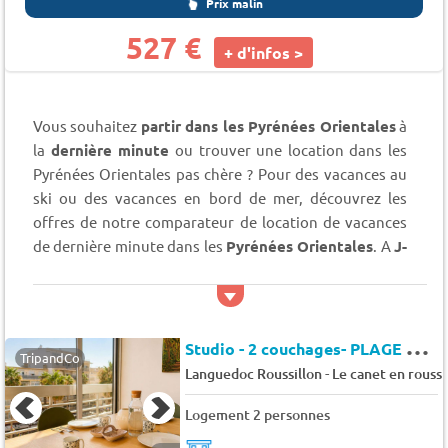
Prix malin
527 €
+ d'infos >
Vous souhaitez
partir dans les Pyrénées Orientales
à
la
dernière minute
ou trouver une location dans les
Pyrénées Orientales pas chère ? Pour des vacances au
ski ou des vacances en bord de mer, découvrez les
offres de notre comparateur de location de vacances
de dernière minute dans les
Pyrénées Orientales
. A
J-
15
de votre départ dans les Pyrénées Orientales, vous
pourrez trouver de nombreuses locations de dernière
minute à petit prix, pour partir plus longtemps ou pour
S
tudio - 2 couchages- PLAGE CENTRALE - CANET EN ROUSSILLON - Hacienda
des vacances pas chères dans les Pyrénées Orientales.
TripandCo
-
Languedoc Roussillon
Le canet en roussi
Une envie soudaine de partir dans le sud est de la
France ? Trouvez la location parfaite pour vos vacances
Logement 2 personnes
de dernières minutes dans les Pyrénées-Orientales