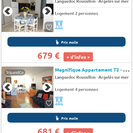
-
Languedoc Roussillon
Argelès sur mer
Logement 2 personnes
Prix malin
679 €
+ d'infos >
M
agnifique Appartement T2 - Résidence Le Pré Catalan - Le pre catalan
TripandCo
-
Languedoc Roussillon
Argelès sur mer
Logement 4 personnes
Prix malin
681 €
+ d'infos >