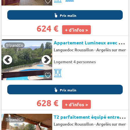
Prix malin
624 €
+ d'infos >
A
ppartement Lumineux avec Vue sur Piscine Confort pour 2 à 4 Personnes - Le pre catalan
TripandCo
-
Languedoc Roussillon
Argelès sur mer
Logement 4 personnes
Prix malin
628 €
+ d'infos >
T
2 parfaitement équipé entre plage et village Argelès sur Mer - Endeavour
TripandCo
-
Languedoc Roussillon
Argelès sur mer