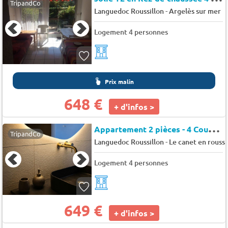
TripandCo
-
Languedoc Roussillon
Argelès sur mer
Logement 4 personnes
Prix malin
648 €
+ d'infos >
A
ppartement 2 pièces - 4 Couchages- CANET EN ROUSSILLON - Les boramars
TripandCo
-
Languedoc Roussillon
Le canet en roussi
Logement 4 personnes
649 €
+ d'infos >