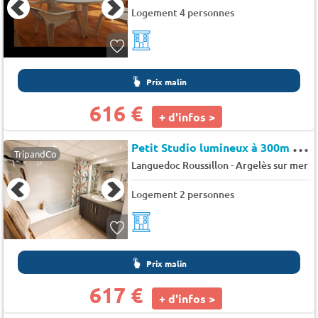
Logement 4 personnes
Prix malin
616 €
+ d'infos >
P
etit Studio lumineux à 300m de la mer- La Résidence Le Petit Bois ARGELES SUR MER - Le petit bois
TripandCo
-
Languedoc Roussillon
Argelès sur mer
Logement 2 personnes
Prix malin
617 €
+ d'infos >