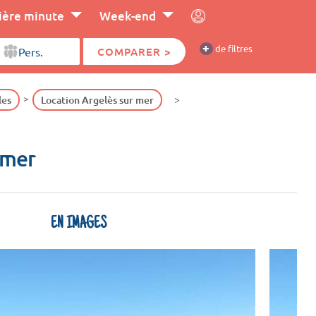
ière minute
Week-end
+
de filtres
COMPARER >
les
Location Argelès sur mer
 mer
EN IMAGES