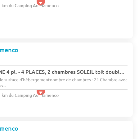
.1 km du Camping Au Flamenco
amenco
77673 - MOBILHOME 4 pl. - 4 PLACES, 2 chambres SOLEIL toit double pents (entre 11 et 15 ans)
 de surface d'hébergementnombre de chambres : 21 Chambre avec
v...
.1 km du Camping Au Flamenco
amenco