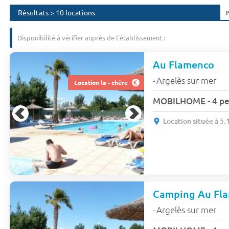
Résultats > 10 locations
Disponibilité à vérifier auprès de l'établissement :
Au Flamenco
Argelès sur mer
-
Location la - chère
MOBILHOME - 4 per
Location située à 5
Camping Au Fl
Argelès sur mer
-