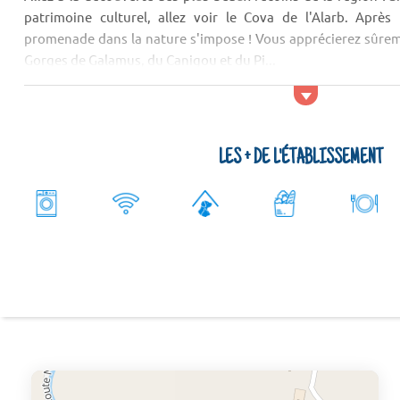
patrimoine culturel, allez voir le Cova de l'Alarb. Après l
promenade dans la nature s'impose ! Vous apprécierez sûre
Gorges de Galamus, du Canigou et du Pi...
LES + DE L'ÉTABLISSEMENT