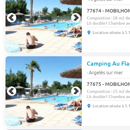
Composition : 28 m2 d
Lit double1 Chambre ave
Location située à 5
Camping Au Fl
Argelès sur mer
-
Composition : 25 m2 d
Lit double1 Chambre ave
Location située à 5