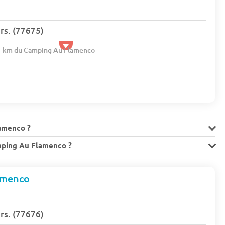
s. (77675)
.1 km du Camping Au Flamenco
amenco ?
amping Au Flamenco ?
amenco
s. (77676)