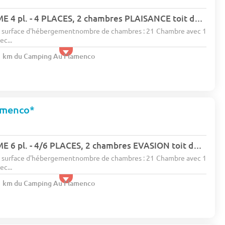
77674 - MOBILHOME 4 pl. - 4 PLACES, 2 chambres PLAISANCE toit double pents (entre 6 et 10 ans)
e surface d'hébergementnombre de chambres : 21 Chambre avec 1
c...
.1 km du Camping Au Flamenco
amenco*
77675 - MOBILHOME 6 pl. - 4/6 PLACES, 2 chambres EVASION toit double pents (entre 0 et 5 ans)
e surface d'hébergementnombre de chambres : 21 Chambre avec 1
c...
.1 km du Camping Au Flamenco