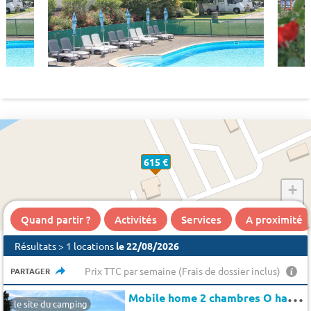
615 €
+
−
Quand partir ?
Activités
Services
A proximité
Résultats > 1 locations
le 22/08/2026
Prix TTC par semaine (Frais de dossier inclus)
PARTAGER
M
obile home 2 chambres O hara collection 4 pers.
le site du camping