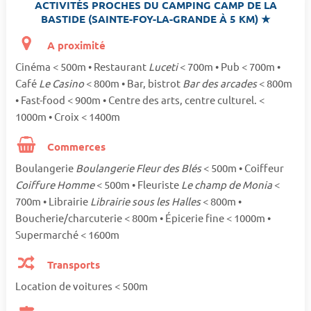
ACTIVITÉS PROCHES DU CAMPING CAMP DE LA
BASTIDE (SAINTE-FOY-LA-GRANDE À 5 KM) ★
A proximité
Cinéma < 500m • Restaurant
Luceti
< 700m • Pub < 700m •
Café
Le Casino
< 800m • Bar, bistrot
Bar des arcades
< 800m
• Fast-food < 900m • Centre des arts, centre culturel. <
1000m • Croix < 1400m
Commerces
Boulangerie
Boulangerie Fleur des Blés
< 500m • Coiffeur
Coiffure Homme
< 500m • Fleuriste
Le champ de Monia
<
700m • Librairie
Librairie sous les Halles
< 800m •
Boucherie/charcuterie < 800m • Épicerie fine < 1000m •
Supermarché < 1600m
Transports
Location de voitures < 500m