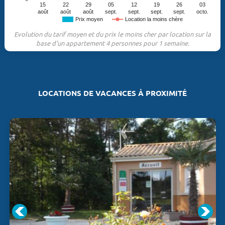
15
22
29
05
12
19
26
03
août
août
août
sept.
sept.
sept.
sept.
octo.
Prix moyen
Location la moins chère
Evolution du tarif moyen et du prix le moins cher par location sur la
base d'un appartement 4 personnes pour 1 semaine.
LOCATIONS DE VACANCES À PROXIMITÉ