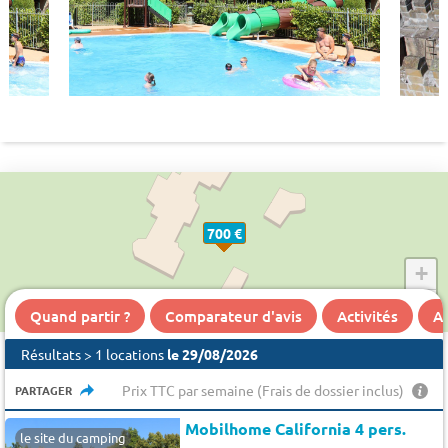
700 €
+
−
Quand partir ?
Comparateur d'avis
Activités
A 
Résultats > 1 locations
le 29/08/2026
Prix TTC par semaine (Frais de dossier inclus)
PARTAGER
Mobilhome California 4 pers.
le site du camping