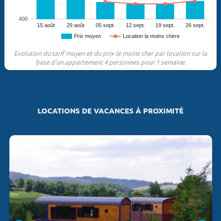
400
15 août
29 août
05 sept.
12 sept.
19 sept.
26 sept.
Prix moyen
Location la moins chère
Evolution du tarif moyen et du prix le moins cher par location sur la
base d'un appartement 4 personnes pour 1 semaine.
LOCATIONS DE VACANCES À PROXIMITÉ