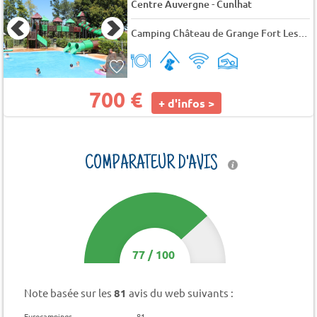
-
Centre Auvergne
Cunlhat
Camping Château de Grange Fort Les Pradeaux
700 €
+ d'infos >
COMPARATEUR D'AVIS
77
/
100
Note basée sur les
81
avis du web suivants :
Eurocampings
81