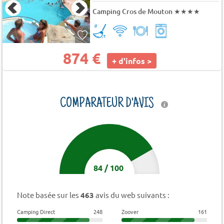
Camping Cros de Mouton
★★★★
874 €
+ d'infos >
COMPARATEUR D'AVIS
84
/
100
Note basée sur les
463
avis du web suivants :
Camping Direct
248
Zoover
161