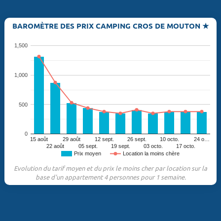
BAROMÈTRE DES PRIX CAMPING CROS DE MOUTON ★
1,500
1,000
500
0
15 août
29 août
12 sept.
26 sept.
10 octo.
24 o…
22 août
05 sept.
19 sept.
03 octo.
17 octo.
Prix moyen
Location la moins chère
Evolution du tarif moyen et du prix le moins cher par location sur la
base d'un appartement 4 personnes pour 1 semaine.