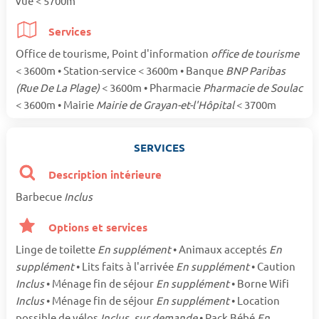
vue < 5700m
Services
Office de tourisme, Point d'information
office de tourisme
< 3600m • Station-service < 3600m • Banque
BNP Paribas
(Rue De La Plage)
< 3600m • Pharmacie
Pharmacie de Soulac
< 3600m • Mairie
Mairie de Grayan-et-l'Hôpital
< 3700m
SERVICES
Description intérieure
Barbecue
Inclus
Options et services
Linge de toilette
En supplément
• Animaux acceptés
En
supplément
• Lits faits à l'arrivée
En supplément
• Caution
Inclus
• Ménage fin de séjour
En supplément
• Borne Wifi
Inclus
• Ménage fin de séjour
En supplément
• Location
possible de vélos
Inclus, sur demande
• Pack Bébé
En