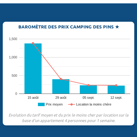
BAROMÈTRE DES PRIX CAMPING DES PINS ★
1,500
1,000
500
0
15 août
29 août
05 sept.
12 sept.
Prix moyen
Location la moins chère
Evolution du tarif moyen et du prix le moins cher par location sur la
base d'un appartement 4 personnes pour 1 semaine.