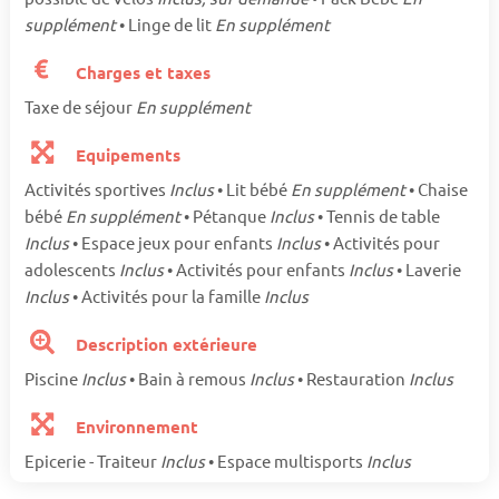
supplément
• Linge de lit
En supplément
Charges et taxes
Taxe de séjour
En supplément
Equipements
Activités sportives
Inclus
• Lit bébé
En supplément
• Chaise
bébé
En supplément
• Pétanque
Inclus
• Tennis de table
Inclus
• Espace jeux pour enfants
Inclus
• Activités pour
adolescents
Inclus
• Activités pour enfants
Inclus
• Laverie
Inclus
• Activités pour la famille
Inclus
Description extérieure
Piscine
Inclus
• Bain à remous
Inclus
• Restauration
Inclus
Environnement
Epicerie - Traiteur
Inclus
• Espace multisports
Inclus