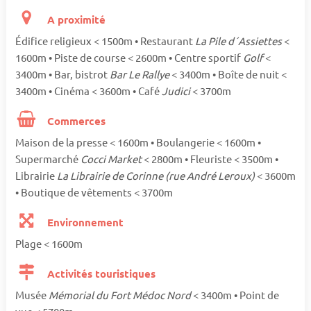
A proximité
Édifice religieux < 1500m • Restaurant
La Pile d´Assiettes
<
1600m • Piste de course < 2600m • Centre sportif
Golf
<
3400m • Bar, bistrot
Bar Le Rallye
< 3400m • Boîte de nuit <
3400m • Cinéma < 3600m • Café
Judici
< 3700m
Commerces
Maison de la presse < 1600m • Boulangerie < 1600m •
Supermarché
Cocci Market
< 2800m • Fleuriste < 3500m •
Librairie
La Librairie de Corinne (rue André Leroux)
< 3600m
• Boutique de vêtements < 3700m
Environnement
Plage < 1600m
Activités touristiques
Musée
Mémorial du Fort Médoc Nord
< 3400m • Point de