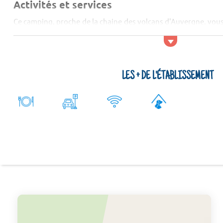
Activités et services
Ce camping, proche de la chaine des volcans d'Auvergne, vous
: pêche, baignade à la piscine, boulodrome, trampolines, ac
cheval... A di...
LES + DE L'ÉTABLISSEMENT