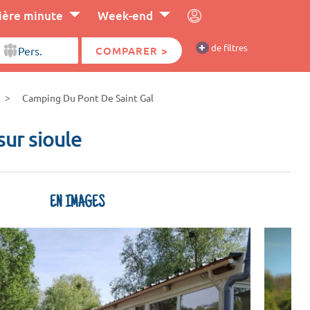
ière minute
Week-end
+
de filtres
COMPARER >
Camping Du Pont De Saint Gal
 sur sioule
EN IMAGES