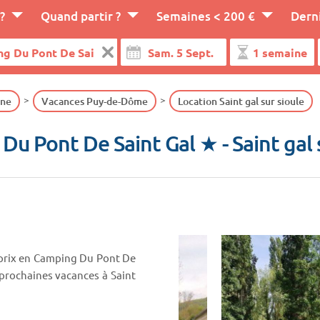
?
Quand partir ?
Semaines < 200 €
Dern
gne
Vacances Puy-de-Dôme
Location Saint gal sur sioule
Du Pont De Saint Gal ★
- Saint gal
 prix en Camping Du Pont De
 prochaines vacances à Saint