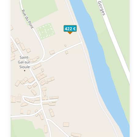
422 €