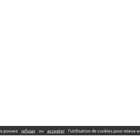
ous pouvez
refuser
ou
accepter
l'utilisation de cookies pour mieux vo