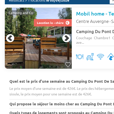
Résultats > 1 locations
le 05/09/2026
Mobil home - Te
Camping and Co
Centre Auvergne
S
-
Location la - chère
Camping Du Pont D
Couchage Chambre1 C
ave...
Quel est le prix d’une semaine au Camping Du Pont De Sa
Le prix moyen d’une semaine est de 426€. Le prix des hébergement
sioule, le prix moyen pour une semaine est de 426€.
Qui propose le séjour le moins cher au Camping Du Pont 
Quels types de logements sont proposés au Camping Du P