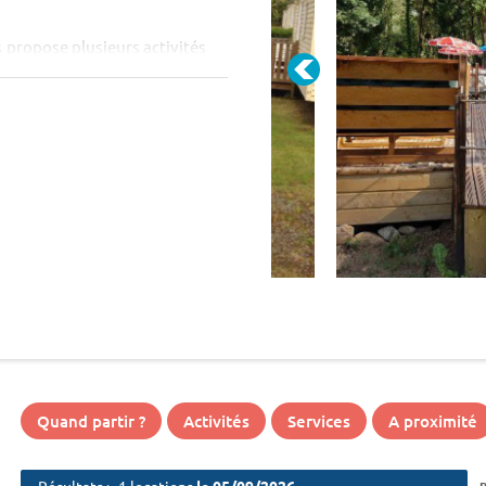
 propose plusieurs activités
crobranche, canoe, balades à
Quand partir ?
Activités
Services
A proximité