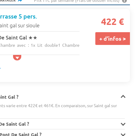
Prix TTC par semaine (Frais de dossier inclus)
PARTAGER
rrasse 5 pers.
422 €
aint gal sur sioule
e Saint Gal
★★
+ d'infos >
hambre avec : 1x Lit double1 Chambre
int Gal ?
s varie entre 422€ et 461€. En comparaison, sur Saint gal sur
De Saint Gal ?
ont De Saint Gal ?