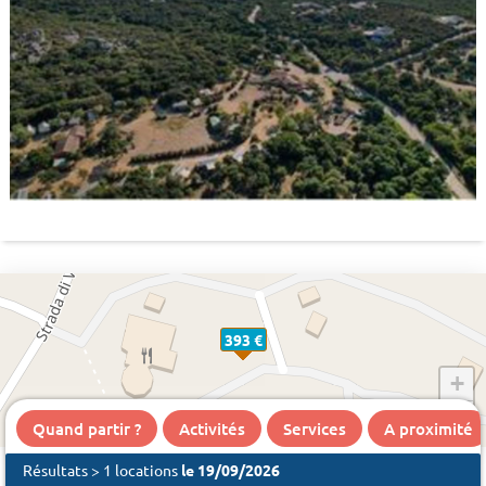
393 €
+
−
Quand partir ?
Activités
Services
A proximité
Résultats > 1 locations
le 19/09/2026