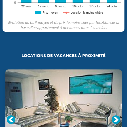
0
22 août
19 sept.
03 octo.
10 octo.
17 octo.
24 octo.
Prix moyen
Location la moins chère
Evolution du tarif moyen et du prix le moins cher par location sur la
base d'un appartement 4 personnes pour 1 semaine.
LOCATIONS DE VACANCES À PROXIMITÉ