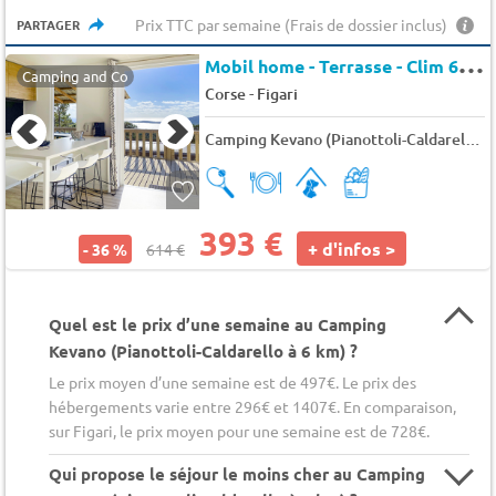
Prix TTC par semaine (Frais de dossier inclus)
PARTAGER
M
obil home - Terrasse - Clim 6 pers.
Camping and Co
-
Corse
Figari
Camping Kevano (Pianottoli-Caldarello à 6 km)
393 €
+ d'infos >
- 36 %
614 €
Quel est le prix d’une semaine au Camping
Kevano (Pianottoli-Caldarello à 6 km) ?
Le prix moyen d’une semaine est de 497€. Le prix des
hébergements varie entre 296€ et 1407€. En comparaison,
sur Figari, le prix moyen pour une semaine est de 728€.
Qui propose le séjour le moins cher au Camping