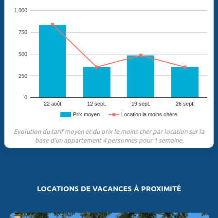
1,000
750
500
250
0
22 août
12 sept.
19 sept.
26 sept.
Prix moyen
Location la moins chère
Evolution du tarif moyen et du prix le moins cher par location sur la
base d'un appartement 4 personnes pour 1 semaine.
LOCATIONS DE VACANCES À PROXIMITÉ