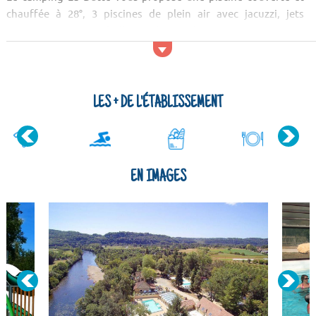
chauffée à 28°, 3 piscines de plein air avec jacuzzi, jets
massants, tapis bulles, des toboggans aquatiques
aquafreinés et une aire de jeux aqualudique. Profitez pour
pêcher, faire du canoé, vous baigner dans la rivière de
Dordogne &agra...
LES + DE L'ÉTABLISSEMENT
EN IMAGES