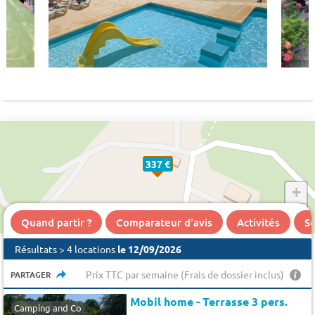
337 €
+
−
Quand partir ?
Comparateur d'avis
Activités
Se
Résultats > 4 locations
le 12/09/2026
Prix TTC par semaine (Frais de dossier inclus)
PARTAGER
Mobil home - Terrasse 3 pers.
Camping and Co