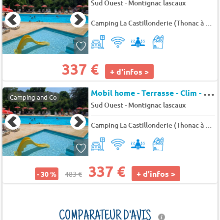
-
Sud Ouest
Montignac lascaux
Camping La Castillonderie (Thonac à 4 km)
337 €
+ d'infos >
M
obil home - Terrasse - Clim - TV 4 pers.
Camping and Co
-
Sud Ouest
Montignac lascaux
Camping La Castillonderie (Thonac à 4 km)
337 €
+ d'infos >
- 30 %
483 €
COMPARATEUR D'AVIS