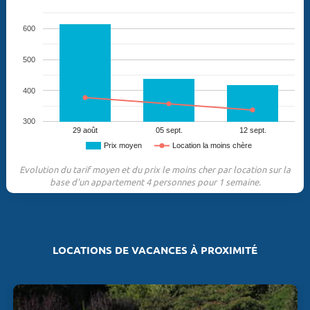
600
500
400
300
29 août
05 sept.
12 sept.
Prix moyen
Location la moins chère
Evolution du tarif moyen et du prix le moins cher par location sur la
base d'un appartement 4 personnes pour 1 semaine.
LOCATIONS DE VACANCES À PROXIMITÉ