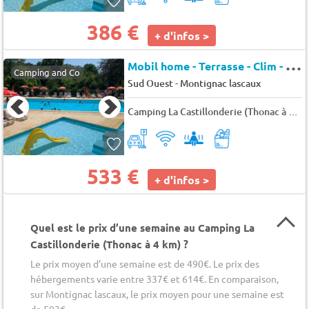
386 €
+ d'infos >
M
obil home - Terrasse - Clim - TV 6 pers.
Camping and Co
-
Sud Ouest
Montignac lascaux
Camping La Castillonderie (Thonac à 4 km)
533 €
+ d'infos >
Quel est le prix d’une semaine au Camping La
Castillonderie (Thonac à 4 km) ?
Le prix moyen d’une semaine est de 490€. Le prix des
hébergements varie entre 337€ et 614€. En comparaison,
sur Montignac lascaux, le prix moyen pour une semaine est
de 593€.