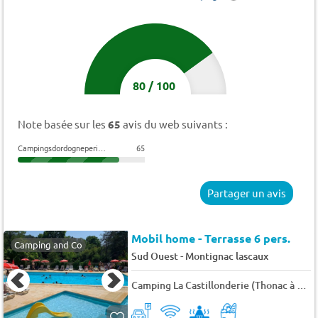
80
/
100
Note basée sur les
65
avis du web suivants :
Campingsdordogneperigord
65
Partager un avis
Mobil home - Terrasse 6 pers.
Camping and Co
-
Sud Ouest
Montignac lascaux
Camping La Castillonderie (Thonac à 4 km)