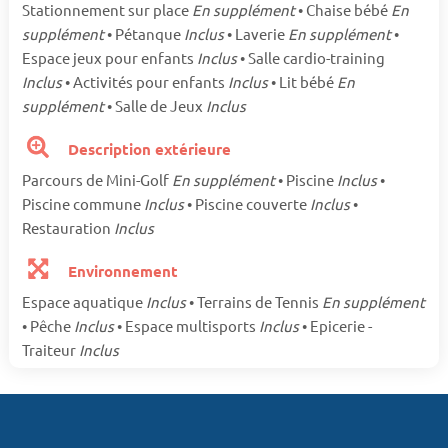
Stationnement sur place
En supplément
• Chaise bébé
En
supplément
• Pétanque
Inclus
• Laverie
En supplément
•
Espace jeux pour enfants
Inclus
• Salle cardio-training
Inclus
• Activités pour enfants
Inclus
• Lit bébé
En
supplément
• Salle de Jeux
Inclus
Description extérieure
Parcours de Mini-Golf
En supplément
• Piscine
Inclus
•
Piscine commune
Inclus
• Piscine couverte
Inclus
•
Restauration
Inclus
Environnement
Espace aquatique
Inclus
• Terrains de Tennis
En supplément
• Pêche
Inclus
• Espace multisports
Inclus
• Epicerie -
Traiteur
Inclus