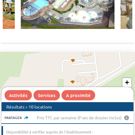
+
−
Activités
Services
A proximité
Résultats > 10 locations
Prix TTC par semaine (Frais de dossier inclus)
PARTAGER
Disponibilité à vérifier auprès de l'établissement :