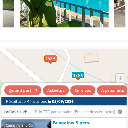
292 €
176 €
+
−
Quand partir ?
Activités
Services
A proximité
Résultats > 4 locations
le 05/09/2026
Prix TTC par semaine (Frais de dossier inclus)
PARTAGER
Bungalow 5 pers.
Camping and Co