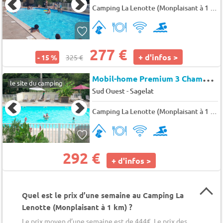
Camping La Lenotte (Monplaisant à 1 km)
277 €
+ d'infos >
- 15 %
325 €
M
obil-home Premium 3 Chambres Climatisé 6 pers.
le site du camping
-
Sud Ouest
Sagelat
Camping La Lenotte (Monplaisant à 1 km)
292 €
+ d'infos >
Quel est le prix d’une semaine au Camping La
Lenotte (Monplaisant à 1 km) ?
Le prix moyen d’une semaine est de 444€. Le prix des