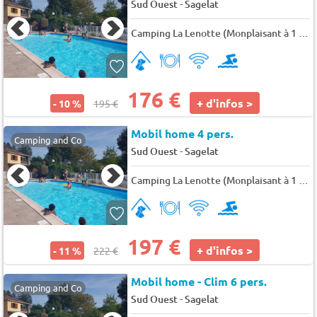
-
Sud Ouest
Sagelat
Camping La Lenotte (Monplaisant à 1 km)
176 €
+ d'infos >
- 10 %
195 €
Mobil home 4 pers.
Camping and Co
-
Sud Ouest
Sagelat
Camping La Lenotte (Monplaisant à 1 km)
197 €
+ d'infos >
- 11 %
222 €
Mobil home - Clim 6 pers.
Camping and Co
-
Sud Ouest
Sagelat