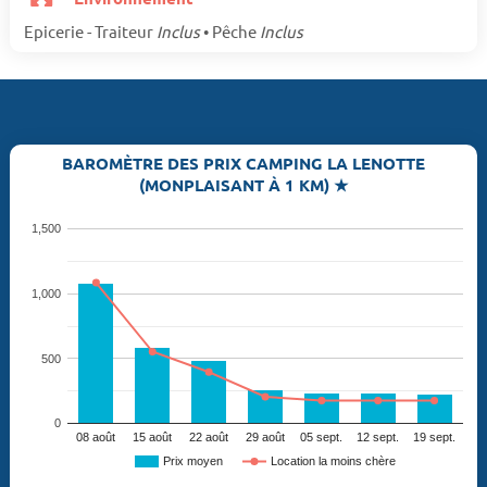
Epicerie - Traiteur
Inclus
• Pêche
Inclus
BAROMÈTRE DES PRIX CAMPING LA LENOTTE
(MONPLAISANT À 1 KM) ★
1,500
1,000
500
0
08 août
15 août
22 août
29 août
05 sept.
12 sept.
19 sept.
Prix moyen
Location la moins chère