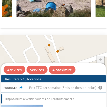
+
−
Activités
Services
A proximité
Résultats > 10 locations
Prix TTC par semaine (Frais de dossier inclus)
PARTAGER
Disponibilité à vérifier auprès de l'établissement :