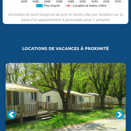
août
sept.
sept.
sept.
sept.
octo.
octo.
octo.
octo.
Prix moyen
Location la moins chère
Evolution du tarif moyen et du prix le moins cher par location sur la
base d'un appartement 4 personnes pour 1 semaine.
LOCATIONS DE VACANCES À PROXIMITÉ