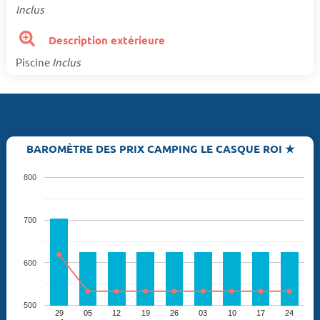
Inclus
Description extérieure
Piscine
Inclus
BAROMÈTRE DES PRIX CAMPING LE CASQUE ROI ★
800
700
600
500
29
05
12
19
26
03
10
17
24