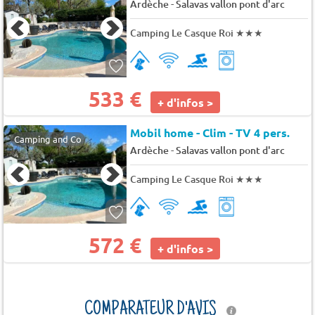
-
Ardèche
Salavas vallon pont d'arc
Camping Le Casque Roi
★★★
533 €
+ d'infos >
Mobil home - Clim - TV 4 pers.
Camping and Co
-
Ardèche
Salavas vallon pont d'arc
Camping Le Casque Roi
★★★
572 €
+ d'infos >
COMPARATEUR D'AVIS