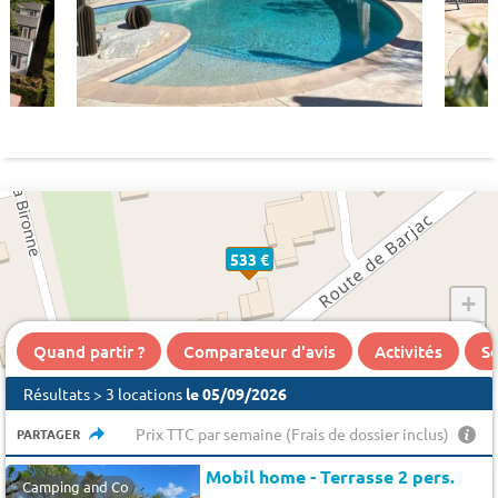
533 €
+
−
Quand partir ?
Comparateur d'avis
Activités
Se
Résultats > 3 locations
le 05/09/2026
Prix TTC par semaine (Frais de dossier inclus)
PARTAGER
Mobil home - Terrasse 2 pers.
Camping and Co