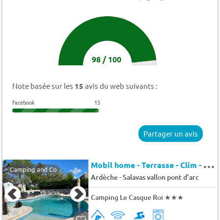
98
/
100
Note basée sur les
15
avis du web suivants :
Facebook
15
Partager un avis
M
obil home - Terrasse - Clim - TV 5 pers.
Camping and Co
-
Ardèche
Salavas vallon pont d'arc
Camping Le Casque Roi
★★★