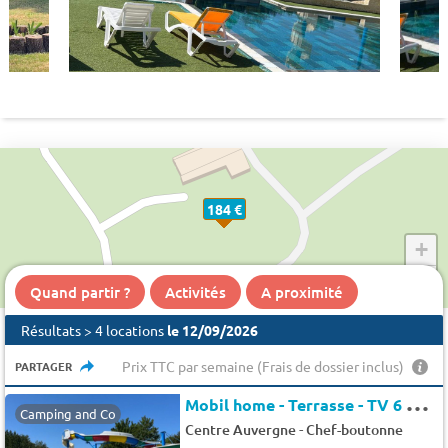
184 €
+
−
Quand partir ?
Activités
A proximité
Résultats > 4 locations
le 12/09/2026
Prix TTC par semaine (Frais de dossier inclus)
PARTAGER
M
obil home - Terrasse - TV 6 pers.
Camping and Co
-
Centre Auvergne
Chef-boutonne