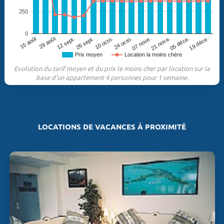
250
0
29 août
05 déce.
10 octo.
07 nove.
12 sept.
15 août
19 déce.
21 nove.
24 octo.
26 sept.
Prix moyen
Location la moins chère
Evolution du tarif moyen et du prix le moins cher par location sur la
base d'un appartement 4 personnes pour 1 semaine.
LOCATIONS DE VACANCES À PROXIMITÉ