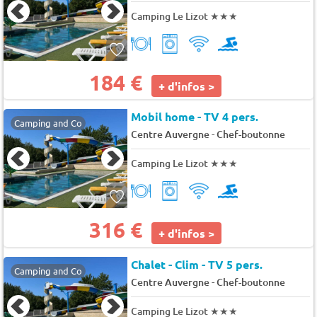
Camping Le Lizot
★★★
184 €
+ d'infos >
Mobil home - TV 4 pers.
Camping and Co
-
Centre Auvergne
Chef-boutonne
Camping Le Lizot
★★★
316 €
+ d'infos >
Chalet - Clim - TV 5 pers.
Camping and Co
-
Centre Auvergne
Chef-boutonne
Camping Le Lizot
★★★