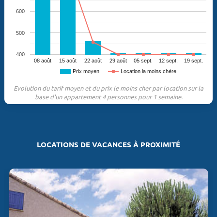
600
500
400
08 août
15 août
22 août
29 août
05 sept.
12 sept.
19 sept.
Prix moyen
Location la moins chère
Evolution du tarif moyen et du prix le moins cher par location sur la
base d'un appartement 4 personnes pour 1 semaine.
LOCATIONS DE VACANCES À PROXIMITÉ