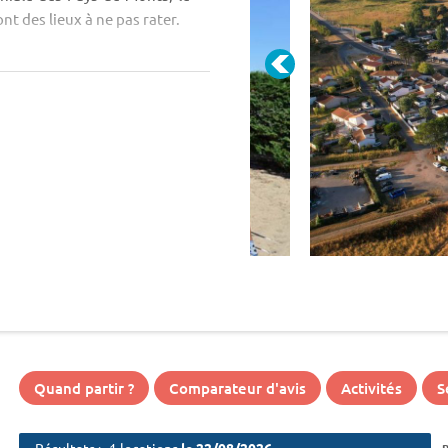
nt des lieux à ne pas rater.
Quand partir ?
Comparateur d'avis
Activités
S