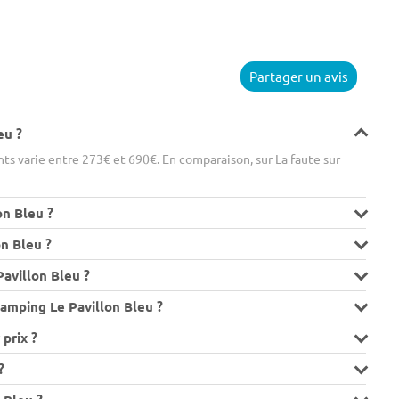
Partager un avis
eu ?
s varie entre 273€ et 690€. En comparaison, sur La faute sur
on Bleu ?
n Bleu ?
avillon Bleu ?
amping Le Pavillon Bleu ?
prix ?
?