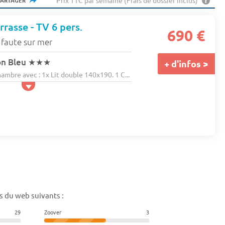
Prix TTC par semaine (Frais de dossier inclus)
PARTAGER
rasse - TV 6 pers.
690 €
 faute sur mer
on Bleu
★★★
+ d'infos >
bre avec : 1x Lit double 140x190. 1 C...
s du web suivants :
29
Zoover
3