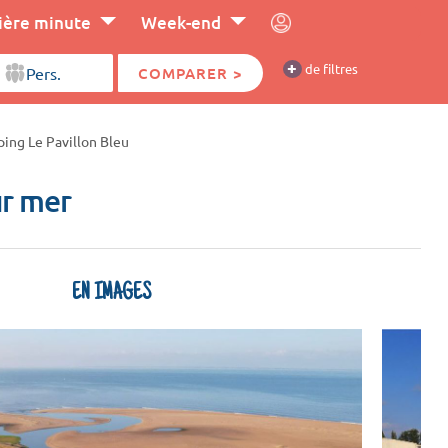
ière minute
Week-end
+
de filtres
COMPARER >
ing Le Pavillon Bleu
ur mer
EN IMAGES