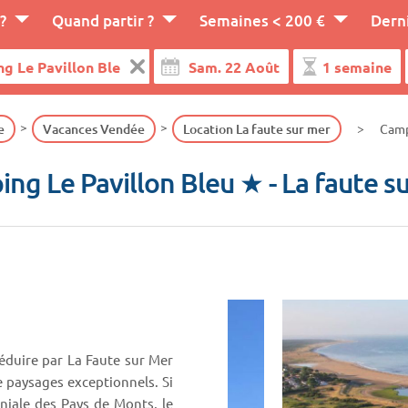
?
Quand partir ?
Semaines < 200 €
Dern
e
Vacances Vendée
Location La faute sur mer
Camp
ng Le Pavillon Bleu ★
- La faute s
séduire par La Faute sur Mer
e paysages exceptionnels. Si
niale des Pays de Monts, le