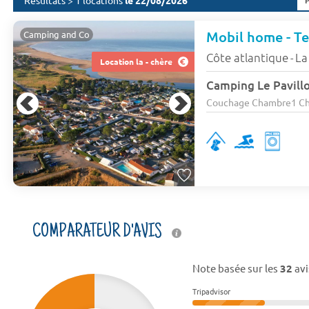
Résultats > 1 locations
le 22/08/2026
Mobil home - Ter
Camping and Co
Côte atlantique
La
-
Location la - chère
Camping Le Pavill
Couchage Chambre1 Cham
COMPARATEUR D'AVIS
Note basée sur les
32
avi
Tripadvisor