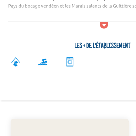
Pays du bocage vendéen et les Marais salants de la Guittière so
Activités et services
Les sportifs pourront jouir d'un terrain de p&eacu...
LES + DE L'ÉTABLISSEMENT