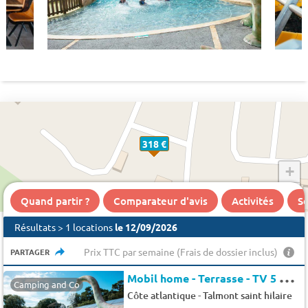
318 €
+
−
Quand partir ?
Comparateur d'avis
Activités
Se
Résultats > 1 locations
le 12/09/2026
Prix TTC par semaine (Frais de dossier inclus)
PARTAGER
M
obil home - Terrasse - TV 5 pers.
Camping and Co
-
Côte atlantique
Talmont saint hilaire