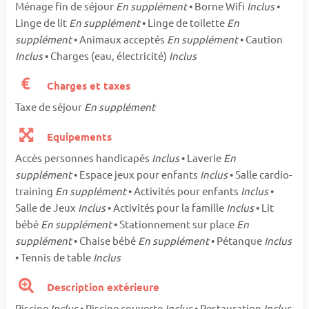
Ménage fin de séjour
En supplément
• Borne Wifi
Inclus
•
Linge de lit
En supplément
• Linge de toilette
En
supplément
• Animaux acceptés
En supplément
• Caution
Inclus
• Charges (eau, électricité)
Inclus
Charges et taxes
Taxe de séjour
En supplément
Equipements
Accès personnes handicapés
Inclus
• Laverie
En
supplément
• Espace jeux pour enfants
Inclus
• Salle cardio-
training
En supplément
• Activités pour enfants
Inclus
•
Salle de Jeux
Inclus
• Activités pour la famille
Inclus
• Lit
bébé
En supplément
• Stationnement sur place
En
supplément
• Chaise bébé
En supplément
• Pétanque
Inclus
• Tennis de table
Inclus
Description extérieure
Piscine
Inclus
• Piscine couverte
Inclus
• Restauration
Inclus