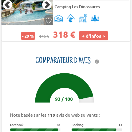
Camping Les Dinosaures
318 €
+ d'infos >
- 29 %
446 €
COMPARATEUR D'AVIS
93
/
100
Note basée sur les
119
avis du web suivants :
Facebook
81
Booking
13