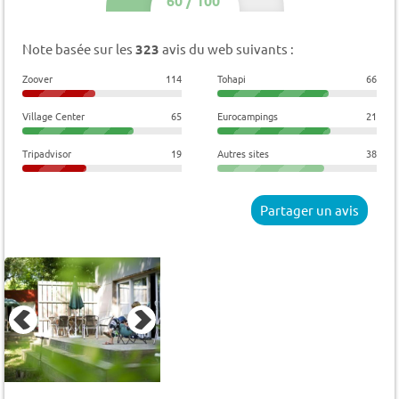
60
/
100
Note basée sur les
323
avis du web suivants :
Zoover
114
Tohapi
66
Village Center
65
Eurocampings
21
Tripadvisor
19
Autres sites
38
Partager un avis