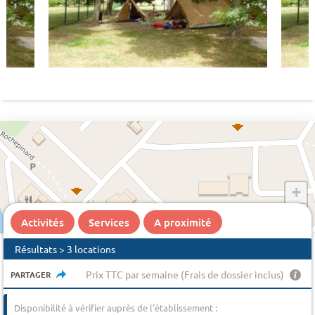
+
−
Activités
Services
A proximité
Résultats > 3 locations
Prix TTC par semaine (Frais de dossier inclus)
PARTAGER
Disponibilité à vérifier auprès de l'établissement :