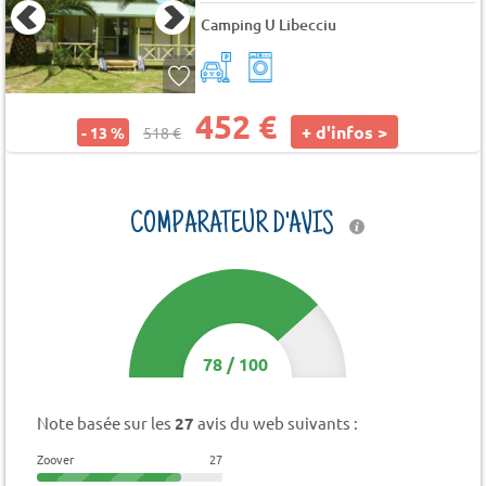
Camping U Libecciu
452 €
+ d'infos >
- 13 %
518 €
COMPARATEUR D'AVIS
78
/
100
Note basée sur les
27
avis du web suivants :
Zoover
27