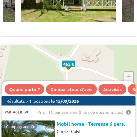
452 €
+
−
Quand partir ?
Comparateur d'avis
Activités
Se
Résultats > 1 locations
le 12/09/2026
Prix TTC par semaine (Frais de dossier inclus)
PARTAGER
Mobil home - Terrasse 6 pers.
Camping and Co
-
Corse
Calvi