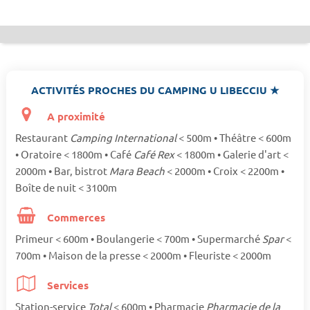
ACTIVITÉS PROCHES DU CAMPING U LIBECCIU ★
A proximité
Restaurant
Camping International
< 500m • Théâtre < 600m
• Oratoire < 1800m • Café
Café Rex
< 1800m • Galerie d'art <
2000m • Bar, bistrot
Mara Beach
< 2000m • Croix < 2200m •
Boîte de nuit < 3100m
Commerces
Primeur < 600m • Boulangerie < 700m • Supermarché
Spar
<
700m • Maison de la presse < 2000m • Fleuriste < 2000m
Services
Station-service
Total
< 600m • Pharmacie
Pharmacie de la