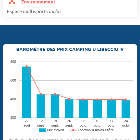
Environnement
Espace multisports
Inclus
BAROMÈTRE DES PRIX CAMPING U LIBECCIU ★
800
600
400
200
22
12
19
26
03
10
17
24
août
sept.
sept.
sept.
octo.
octo.
octo.
octo.
Prix moyen
Location la moins chère
Evolution du tarif moyen et du prix le moins cher par location sur la