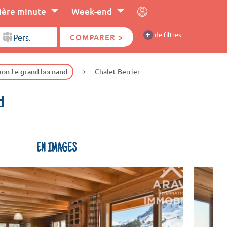
ière minute
Week-end
+
de filtres
COMPARER >
ion Le grand bornand
Chalet Berrier
d
EN IMAGES