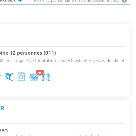
Prix TTC par semaine (Frais de dossier inclus)
PARTAGER
bine 12 personnes (011)
80 m². Étage -1. Orientation : Sud-Ouest. Vue pistes de ski et
ER
nnes