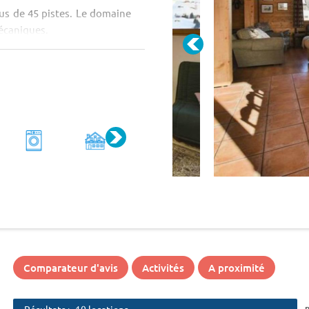
us de 45 pistes. Le domaine
écaniques.
...
Comparateur d'avis
Activités
A proximité