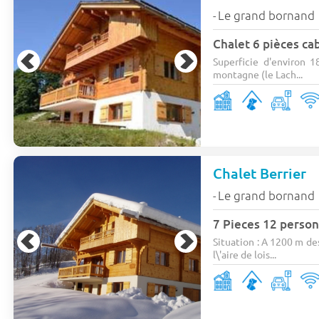
Le grand bornand
-
Chalet 6 pièces ca
Superficie d'environ 1
montagne (le Lach...
Chalet Berrier
Le grand bornand
-
7 Pieces 12 perso
Situation : A 1200 m des
l\'aire de lois...