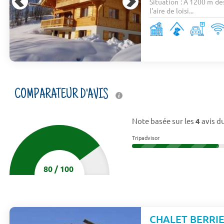
Situation : A 1200 m des
l'aire de loisi...
COMPARATEUR D'AVIS
Note basée sur les
4
avis du
Tripadvisor
80
/
100
CHALET BERRI