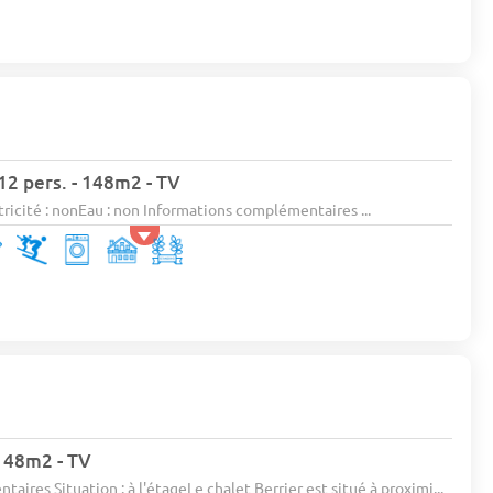
 12 pers. - 148m2 - TV
ricité : nonEau : non Informations complémentaires ...
 148m2 - TV
ires Situation : à l'étageLe chalet Berrier est situé à proximi...