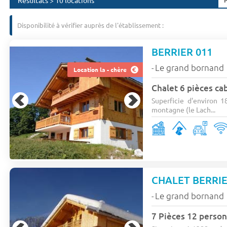
Résultats > 10 locations
Disponibilité à vérifier auprès de l'établissement :
BERRIER 011
Le grand bornand
-
Location la - chère
Chalet 6 pièces ca
Superficie d'environ 1
montagne (le Lach...
CHALET BERRI
Le grand bornand
-
7 Pièces 12 perso