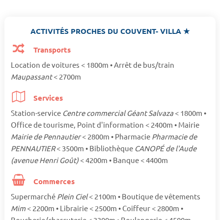
ACTIVITÉS PROCHES DU COUVENT- VILLA ★
Transports
Location de voitures < 1800m • Arrêt de bus/train
Maupassant
< 2700m
Services
Station-service
Centre commercial Géant Salvaza
< 1800m •
Office de tourisme, Point d'information < 2400m • Mairie
Mairie de Pennautier
< 2800m • Pharmacie
Pharmacie de
PENNAUTIER
< 3500m • Bibliothèque
CANOPÉ de l'Aude
(avenue Henri Goût)
< 4200m • Banque < 4400m
Commerces
Supermarché
Plein Ciel
< 2100m • Boutique de vêtements
Mim
< 2200m • Librairie < 2500m • Coiffeur < 2800m •
Boucherie/charcuterie < 3300m • Boulangerie < 4500m