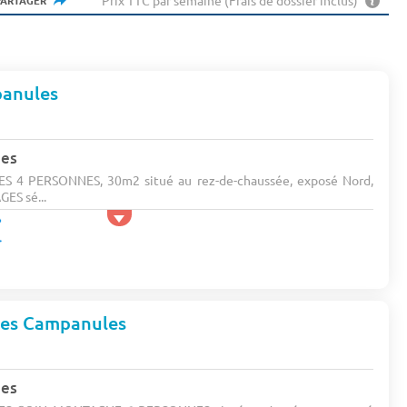
Prix TTC par semaine (Frais de dossier inclus)
PARTAGER
panules
nes
 4 PERSONNES, 30m2 situé au rez-de-chaussée, exposé Nord,
ES sé...
Les Campanules
nes