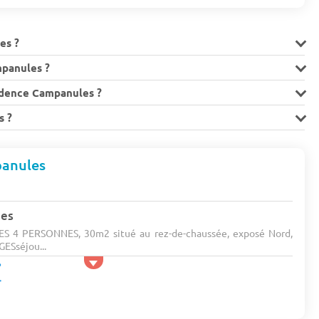
es ?
mpanules ?
sidence Campanules ?
s ?
panules
nes
 4 PERSONNES, 30m2 situé au rez-de-chaussée, exposé Nord,
ESséjou...