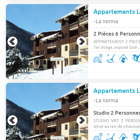
Appartements 
La norma
-
2 Pièces 6 Person
APPARTEMENT 2 PIECE
1er étage, exposé Sud-..
Appartements 
La norma
-
Studio 2 Personne
STUDIO VRT 2 PERSONNE
situé au rez-de-chaussée