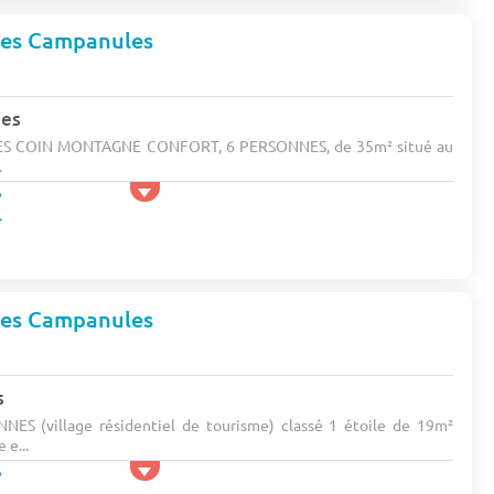
Les Campanules
nes
S COIN MONTAGNE CONFORT, 6 PERSONNES, de 35m² situé au
.
Les Campanules
s
S (village résidentiel de tourisme) classé 1 étoile de 19m²
 e...