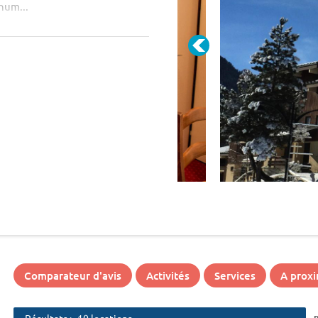
num...
Comparateur d'avis
Activités
Services
A proxi