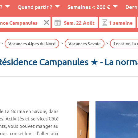
?
Quand partir ?
Semaines < 200 €
Dern
Vacances Alpes du Nord
Vacances Savoie
Location La
Résidence Campanules ★
- La norm
de La Norma en Savoie, dans
s. Activités et services Côté
ants, vous pouvez manger au
ous conseillons d'aller aux