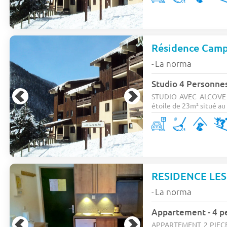
Résidence Cam
La norma
-
Studio 4 Personne
STUDIO AVEC ALCOVE 3
étoile de 23m² situé au 1
RESIDENCE LE
La norma
-
Appartement - 4 pe
APPARTEMENT 2 PIECES