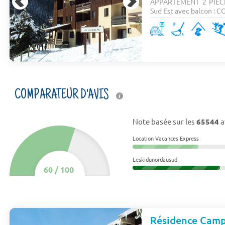
APPARTEMENT 2 PIECE
Sud Est avec balcon : C
COMPARATEUR D'AVIS
Note basée sur les
65544
a
Location Vacances Express
Leskidunordausud
60
/
100
Résidence Cam