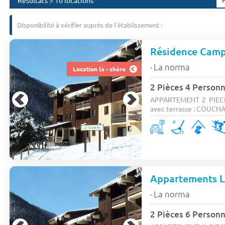
Résultats > 10 locations
Disponibilité à vérifier auprès de l'établissement :
Résidence Cam
La norma
-
Location la - chère
2 Pièces 4 Person
APPARTEMENT 2 PIECES
avec terrasse : COUCHAG
Appartements 
La norma
-
2 Pièces 6 Person