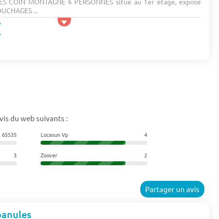
S COIN MONTAGNE 6 PERSONNES situé au 1er étage, exposé
OUCHAGES ...
vis du web suivants :
65535
Locasun Vp
4
3
Zoover
2
Partager un avis
panules