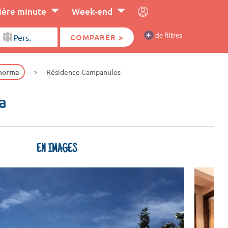
ière minute
Week-end
+
de filtres
COMPARER >
 norma
Résidence Campanules
a
EN IMAGES