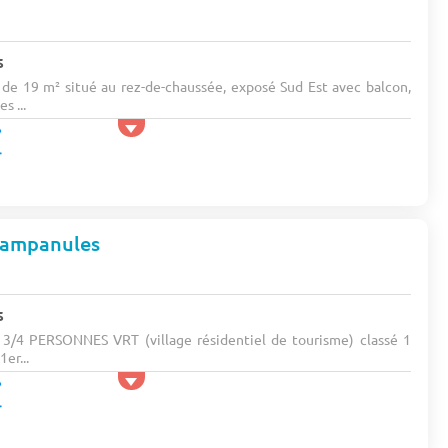
s
 19 m² situé au rez-de-chaussée, exposé Sud Est avec balcon,
s ...
Campanules
s
/4 PERSONNES VRT (village résidentiel de tourisme) classé 1
er...