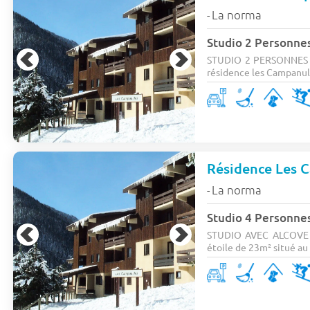
La norma
-
Studio 2 Personne
STUDIO 2 PERSONNES de
résidence les Campanule
Résidence Les 
La norma
-
Studio 4 Personne
STUDIO AVEC ALCOVE 3
étoile de 23m² situé au 1