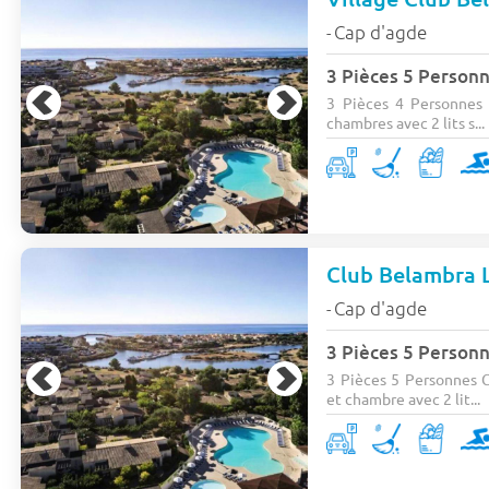
Cap d'agde
-
3 Pièces 5 Person
3 Pièces 4 Personnes +
chambres avec 2 lits s...
Club Belambra L
Cap d'agde
-
3 Pièces 5 Person
3 Pièces 5 Personnes C
et chambre avec 2 lit...