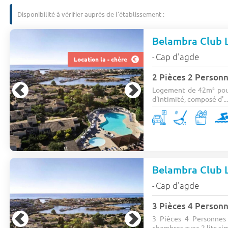
Disponibilité à vérifier auprès de l'établissement :
Belambra Club L
Cap d'agde
-
Location la - chère
2 Pièces 2 Person
Logement de 42m² pour 
d'intimité, composé d'..
Belambra Club L
Cap d'agde
-
3 Pièces 4 Person
3 Pièces 4 Personnes 
chambres avec 2 lits sim