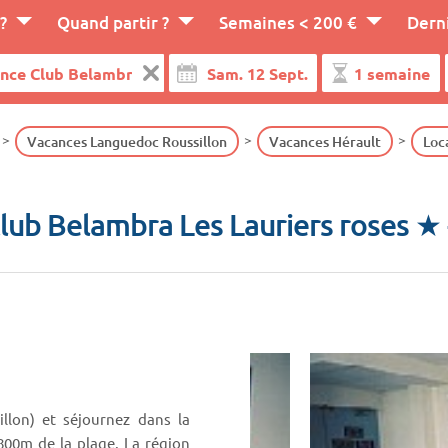
?
Quand partir ?
Semaines < 200 €
Dern
Vacances Languedoc Roussillon
Vacances Hérault
Loc
lub Belambra Les Lauriers roses ★
lon) et séjournez dans la
 800m de la plage. La région