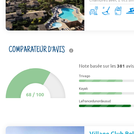
COMPARATEUR D'AVIS
Note basée sur les
381
avis
Trivago
Kayak
68
/
100
Lafrancedunordausud
Village Club Be