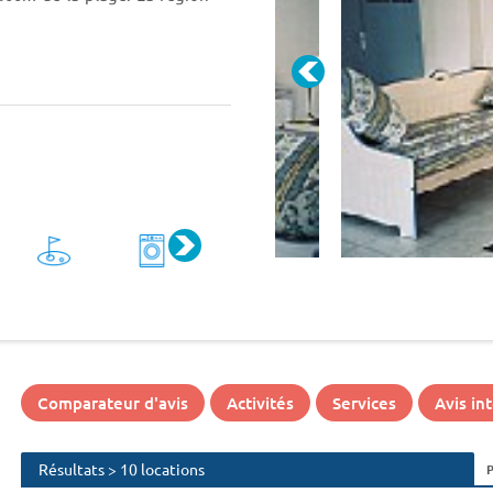
e Club Belambra Les Lauriers
 un cinéma. Les amateurs de
Comparateur d'avis
Activités
Services
Avis in
Résultats > 10 locations