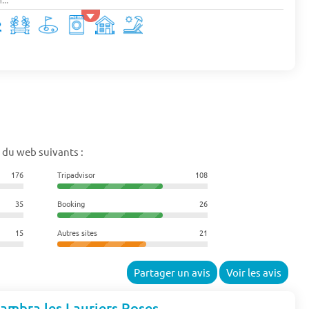
 du web suivants :
176
Tripadvisor
108
35
Booking
26
15
Autres sites
21
Partager un avis
Voir les avis
lambra les Lauriers Roses