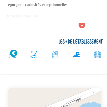
regorge de curiosités exceptionnelles.
Activités et services
Parmi les lieux de sortie qui se situent près de la Résidenc
roses, vous trouverez un cabaret, un billard, des bars et
sport...
LES + DE L'ÉTABLISSEMENT