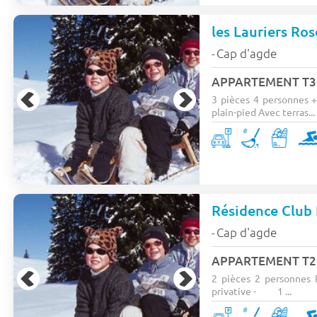
les Lauriers Ros
Cap d'agde
-
APPARTEMENT T3 -
3 pièces 4 personnes +
plain-pied Avec terras...
Résidence Club 
Cap d'agde
-
APPARTEMENT T2 -
2 pièces 2 personnes 
privative - 1 ...