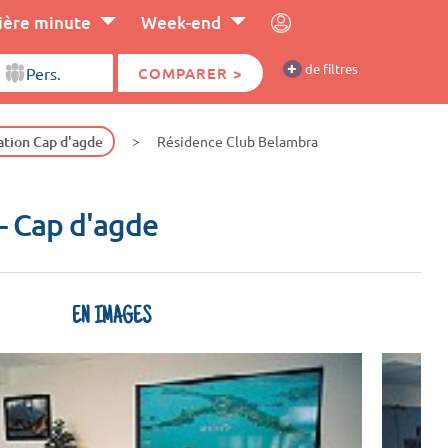
ière minute
Week-end
+
de filtres
COMPARER >
ation Cap d'agde
Résidence Club Belambra
- Cap d'agde
EN IMAGES