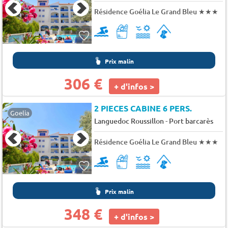
Résidence Goélia Le Grand Bleu
★★★
Prix malin
306 €
+ d'infos >
2 PIECES CABINE 6 PERS.
Goelia
-
Languedoc Roussillon
Port barcarès
Résidence Goélia Le Grand Bleu
★★★
Prix malin
348 €
+ d'infos >