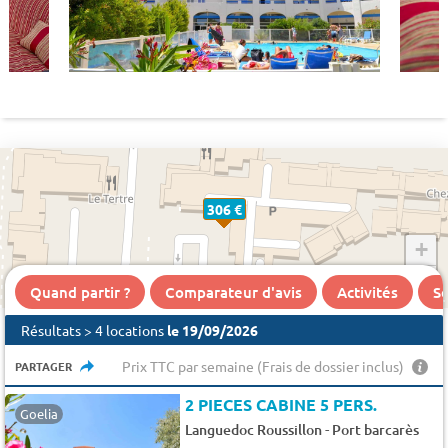
306 €
+
−
Quand partir ?
Comparateur d'avis
Activités
Se
Résultats > 4 locations
le 19/09/2026
Prix TTC par semaine (Frais de dossier inclus)
PARTAGER
2 PIECES CABINE 5 PERS.
Goelia
-
Languedoc Roussillon
Port barcarès