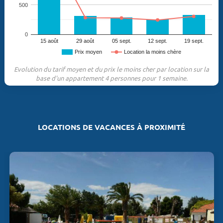
500
0
15 août
29 août
05 sept.
12 sept.
19 sept.
Prix moyen
Location la moins chère
Evolution du tarif moyen et du prix le moins cher par location sur la
base d'un appartement 4 personnes pour 1 semaine.
LOCATIONS DE VACANCES À PROXIMITÉ