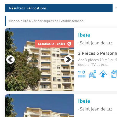
Résultats > 4 locations
Disponibilité à vérifier auprès de l'établissement :
Ibaïa
Saint jean de luz
-
Location la - chère
3 Pièces 6 Personn
Apt 3 pièces 70 m2 au 5
double, TV et écr...
Ibaia
Saint jean de luz
-