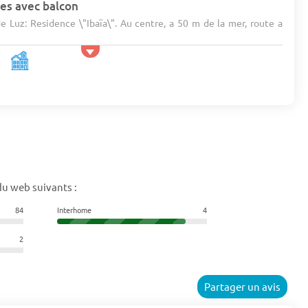
es avec balcon
de Luz: Residence \"Ibaïa\". Au centre, a 50 m de la mer, route a
du web suivants :
84
Interhome
4
2
Partager un avis