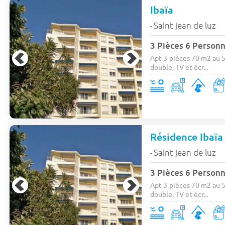
Ibaïa
Saint jean de luz
-
3 Pièces 6 Person
Apt 3 pièces 70 m2 au 5
double, TV et écr...
Résidence Ibaïa
Saint jean de luz
-
3 Pièces 6 Person
Apt 3 pièces 70 m2 au 5
double, TV et écr...