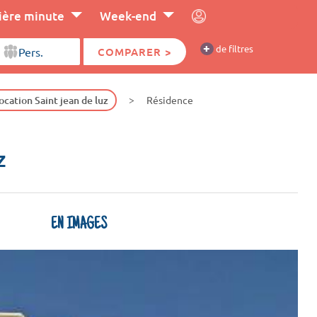
ière minute
Week-end
+
de filtres
COMPARER >
ocation Saint jean de luz
Résidence
z
EN IMAGES