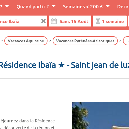
?
Quand partir ?
Semaines < 200 €
Dern
Vacances Aquitaine
Vacances Pyrénées-Atlantiques
L
Résidence Ibaïa ★
- Saint jean de lu
séjournez dans la Résidence
 la découverte de la région et