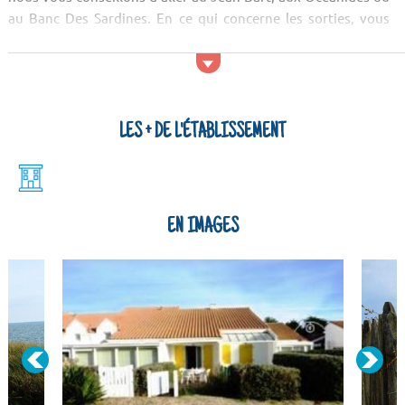
au Banc Des Sardines. En ce qui concerne les sorties, vous
pouvez vous rendre au Cocotier ou au Sol Cafè. Types de
logements...
LES + DE L'ÉTABLISSEMENT
EN IMAGES