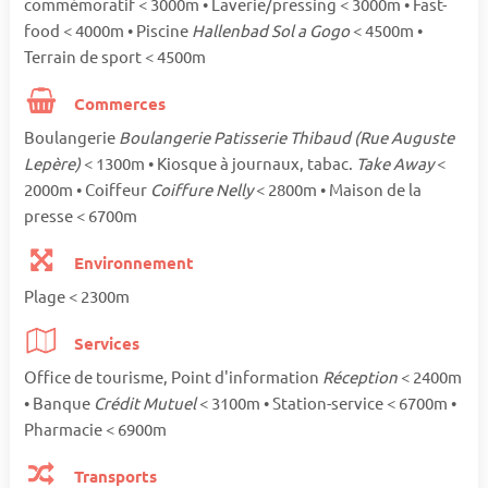
commémoratif < 3000m • Laverie/pressing < 3000m • Fast-
food < 4000m • Piscine
Hallenbad Sol a Gogo
< 4500m •
Terrain de sport < 4500m
Commerces
Boulangerie
Boulangerie Patisserie Thibaud (Rue Auguste
Lepère)
< 1300m • Kiosque à journaux, tabac.
Take Away
<
2000m • Coiffeur
Coiffure Nelly
< 2800m • Maison de la
presse < 6700m
Environnement
Plage < 2300m
Services
Office de tourisme, Point d'information
Réception
< 2400m
• Banque
Crédit Mutuel
< 3100m • Station-service < 6700m •
Pharmacie < 6900m
Transports