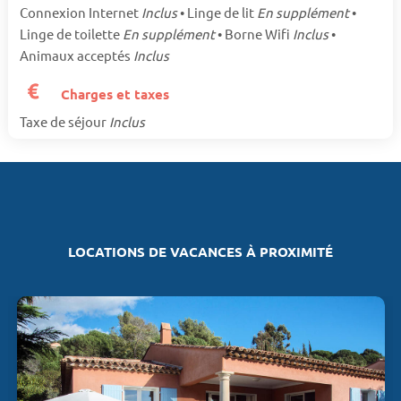
Connexion Internet
Inclus
• Linge de lit
En supplément
•
Linge de toilette
En supplément
• Borne Wifi
Inclus
•
Animaux acceptés
Inclus
Charges et taxes
Taxe de séjour
Inclus
LOCATIONS DE VACANCES À PROXIMITÉ