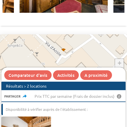
+
−
Comparateur d'avis
Activités
A proximité
Résultats > 2 locations
Prix TTC par semaine (Frais de dossier inclus)
PARTAGER
Disponibilité à vérifier auprès de l'établissement :