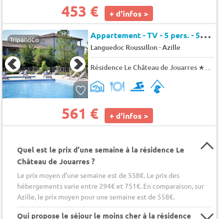
453 €
+ d'infos >
A
ppartement - TV - 5 pers. - 54m2 - Animaux admis
TripandCo
-
Languedoc Roussillon
Azille
Résidence Le Château de Jouarres
★★★
561 €
+ d'infos >
Quel est le prix d’une semaine à la résidence Le
Château de Jouarres ?
Le prix moyen d’une semaine est de 558€. Le prix des
hébergements varie entre 294€ et 751€. En comparaison, sur
Azille, le prix moyen pour une semaine est de 558€.
Qui propose le séjour le moins cher à la résidence