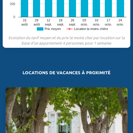
200
0
15
29
12
19
26
03
10
17
24
août
août
sept.
sept.
sept.
octo.
octo.
octo.
octo.
Prix moyen
Location la moins chère
Evolution du tarif moyen et du prix le moins cher par location sur la
base d'un appartement 4 personnes pour 1 semaine.
LOCATIONS DE VACANCES À PROXIMITÉ