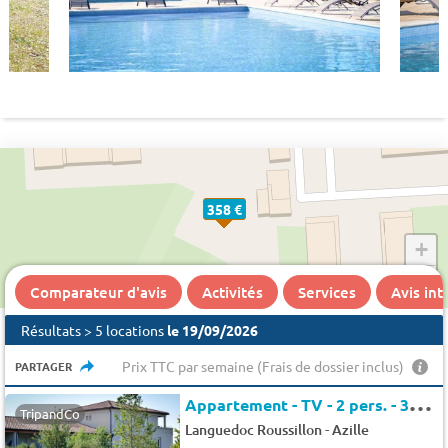
358 €
+
−
Comparateur d'avis
Activités
Services
Avis in
Résultats > 5 locations
le 19/09/2026
Prix TTC par semaine (Frais de dossier inclus)
PARTAGER
A
ppartement - TV - 2 pers. - 34m2 - Animaux admis
TripandCo
-
Languedoc Roussillon
Azille