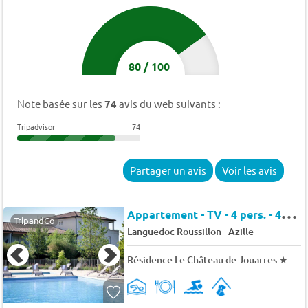
80
/
100
Note basée sur les
74
avis du web suivants :
Tripadvisor
74
Partager un avis
Voir les avis
A
ppartement - TV - 4 pers. - 45m2 - Animaux admis
TripandCo
-
Languedoc Roussillon
Azille
Résidence Le Château de Jouarres
★★★