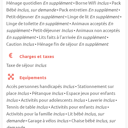
Ménage quotidien
En supplément
• Borne Wifi
Inclus
• Pack
Bébé
Inclus, sur demande
• Pack entretien
En supplément
•
Petit-déjeuner
En supplément
• Linge de lit
En supplément
•
Linge de toilette
En supplément
• Animaux acceptés
En
supplément
• Petit-déjeuner
Inclus
• Animaux non acceptés
En supplément
• Lits faits à l'arrivée
En supplément
•
Caution
Inclus
• Ménage fin de séjour
En supplément
Charges et taxes
Taxe de séjour
Inclus
Equipements
Accès personnes handicapés
Inclus
• Stationnement sur
place
Inclus
• Pétanque
Inclus
• Espace jeux pour enfants
Inclus
• Activités pour adolescents
Inclus
• Laverie
Inclus
•
Tennis de table
Inclus
• Activités pour enfants
Inclus
•
Activités pour la famille
Inclus
• Lit bébé
Inclus, sur
demande
• Garage à vélos
Inclus
• Chaise bébé
Inclus, sur
demande