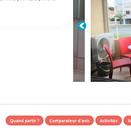
e de fin de séjour.
Quand partir ?
Comparateur d'avis
Activités
S