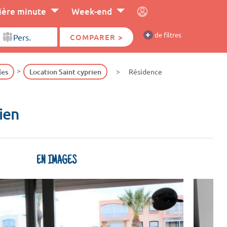
ière minute
Week-end
+
de filtres
COMPARER >
les
Location Saint cyprien
Résidence
rien
EN IMAGES