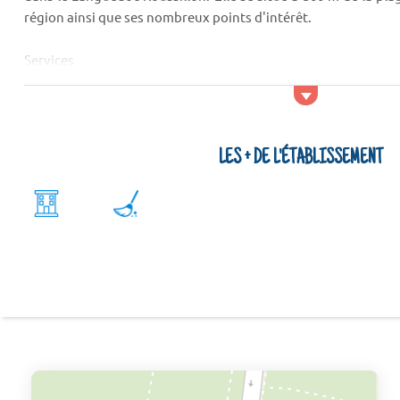
région ainsi que ses nombreux points d'intérêt.
Services
Pour garder l'esprit tranquille, optez pour le service de ménag
Types de logements
La Résidence 'Les Albères' compor...
LES + DE L'ÉTABLISSEMENT