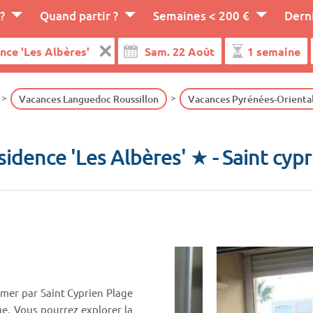
?
Quand partir ?
Semaines < 200 €
Dern
Vacances Languedoc Roussillon
Vacances Pyrénées-Orienta
sidence 'Les Albères' ★
- Saint cyp
rmer par Saint Cyprien Plage
ge. Vous pourrez explorer la