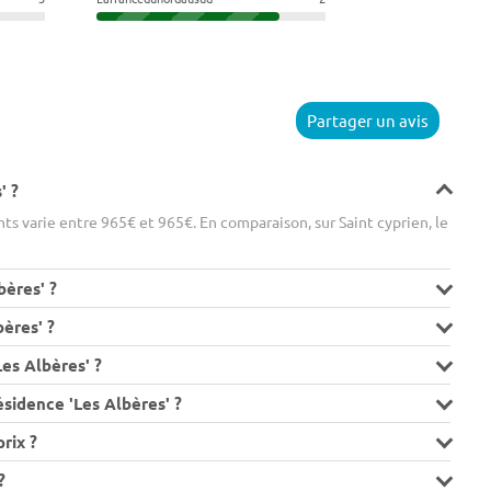
Partager un avis
' ?
s varie entre 965€ et 965€. En comparaison, sur Saint cyprien, le
bères' ?
bères' ?
es Albères' ?
sidence 'Les Albères' ?
rix ?
?