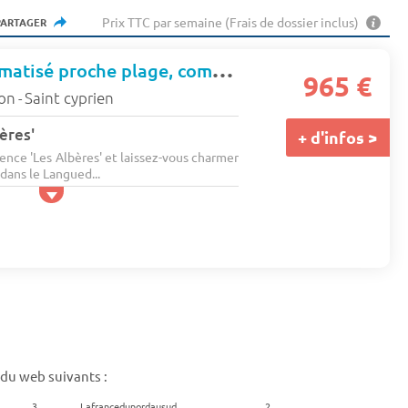
Prix TTC par semaine (Frais de dossier inclus)
PARTAGER
Charmant T2 climatisé proche plage, commerces et animations - 4ALB24 - 4 pers. - 41m2 - TV - Animaux admis
965 €
lon
Saint cyprien
-
ères'
+ d'infos >
ence 'Les Albères' et laissez-vous charmer
dans le Langued...
 du web suivants :
3
Lafrancedunordausud
2