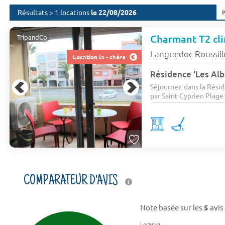
Résultats > 1 locations
le 22/08/2026
TripandCo
Languedoc Roussil
Location la - chère
Résidence 'Les Alb
Séjournez dans la Résid
par Saint Cyprien Plage 
COMPARATEUR D'AVIS
Note basée sur les
5
avis
Locasun