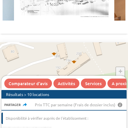
+
−
Comparateur d'avis
Activités
Services
A proxi
Résultats > 10 locations
Prix TTC par semaine (Frais de dossier inclus)
PARTAGER
Disponibilité à vérifier auprès de l'établissement :