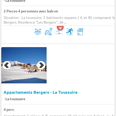
-
La toussuire
2 Pieces 4 personnes avec balcon
Situation : La toussuire: 2 batiments separes ( A et B) composent le
Bergers. Residence "Les Bergers", de ...
Appartements Bergers - La Toussuire
-
La toussuire
4 pers.
Appartement 2 pièces 4 /5 personnes 28 m² avec son balcon ,au 1e