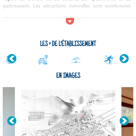
gastronomie. Les attractions naturelles sont nombreuses
dans le coin. On trouve par exemple le Karst du Margériaz, les
Gorges du Sierroz et les Gorges du Guiers Mort.
Activités et services
Si vous voulez sor...
LES + DE L'ÉTABLISSEMENT
EN IMAGES