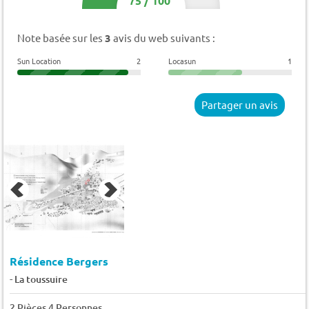
75
/
100
Note basée sur les
3
avis du web suivants :
Sun Location
2
Locasun
1
Partager un avis
Résidence Bergers
-
La toussuire
2 Pièces 4 Personnes