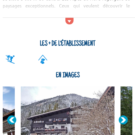
paysages exceptionnels. Ceux qui veulent découvrir le
patrimoine local pourront aller voir l'Ancien presbytère de
Chamonix-Mont-Blanc. Après avoir vu les lieux culturels,
pourquoi ne pas prendre un bol d'air frais ! Vous pourrez, par
exemple, apprécier le Val d'Abondance, le Lac d'Anterne et la
Montag...
LES + DE L'ÉTABLISSEMENT
EN IMAGES