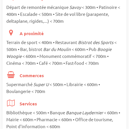
Départ de remontée mécanique
Savoy
< 300m • Patinoire <
400m • Escalade < 500m • Site de vol libre (parapente,
deltaplane, rigides,...) < 700m
A proximité
Terrain de sport < 400m • Restaurant
Bistrot des Sports
<
500m • Bar, bistrot
Bar du Moulin
< 600m • Pub
Boogie
Woogie
< 600m • Monument commémoratif < 700m •
Cinéma < 700m • Café < 700m • Fast-food < 700m
Commerces
Supermarché
Super U
< 500m • Librairie < 600m •
Boulangerie < 700m
Services
Bibliothèque < 500m • Banque
Banque Laydernier
< 600m •
Mairie < 600m • Pharmacie < 600m • Office de tourisme,
Point d'information < 600m