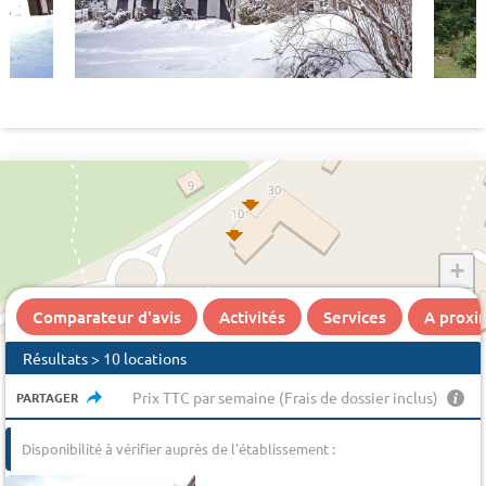
+
−
Comparateur d'avis
Activités
Services
A proxi
Résultats > 10 locations
Prix TTC par semaine (Frais de dossier inclus)
PARTAGER
Disponibilité à vérifier auprès de l'établissement :