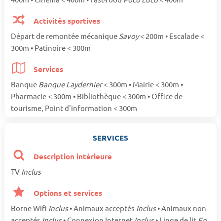
Activités sportives
Départ de remontée mécanique
Savoy
< 200m • Escalade <
300m • Patinoire < 300m
Services
Banque
Banque Laydernier
< 300m • Mairie < 300m •
Pharmacie < 300m • Bibliothèque < 300m • Office de
tourisme, Point d'information < 300m
SERVICES
Description intérieure
TV
Inclus
Options et services
Borne Wifi
Inclus
• Animaux acceptés
Inclus
• Animaux non
acceptés
Inclus
• Connexion Internet
Inclus
• Linge de lit
En