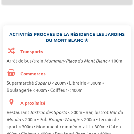
ACTIVITÉS PROCHES DE LA RÉSIDENCE LES JARDINS
DU MONT BLANC ★
Transports
Arrêt de bus/train
Mummery Place du Mont Blanc
< 100m
Commerces
Supermarché
Super U
< 200m • Librairie < 300m •
Boulangerie < 400m • Coiffeur < 400m
A proximité
Restaurant
Bistrot des Sports
< 200m • Bar, bistrot
Bar du
Moulin
< 200m • Pub
Boogie Woogie
< 200m • Terrain de
sport < 300m • Monument commémoratif < 300m • Café <
400m • Cinéma < 400m • Fast-food
Poco Loco
< 400m