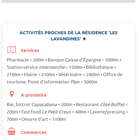
ACTIVITÉS PROCHES DE LA RÉSIDENCE 'LES
LAVANDINES' ★
Services
Pharmacie < 200m • Banque
Caisse d'Épargne
< 1000m •
Station-service
Intermarché
< 1500m • Bibliothèque <
2100m • Mairie < 2100m • Vétérinaire < 2400m • Office de
tourisme, Point d'information
Plan
< 5000m
A proximité
Bar, bistrot
Copacabana
< 200m • Restaurant
Côté Buffet
<
200m • Fast-food
Le Petit Creux
< 600m • Laverie/pressing <
700m • Oeuvre d'art < 5100m
Commerces