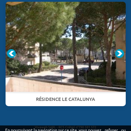
RÉSIDENCE LE CATALUNYA
Vivaweb SARL - RCS Créteil n°790 591 572
En poursuivant la navigation sur ce site, vous pouvez
refuser
ou