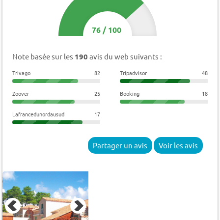
76
/
100
Note basée sur les
190
avis du web suivants :
Trivago
82
Tripadvisor
48
Zoover
25
Booking
18
Lafrancedunordausud
17
Partager un avis
Voir les avis