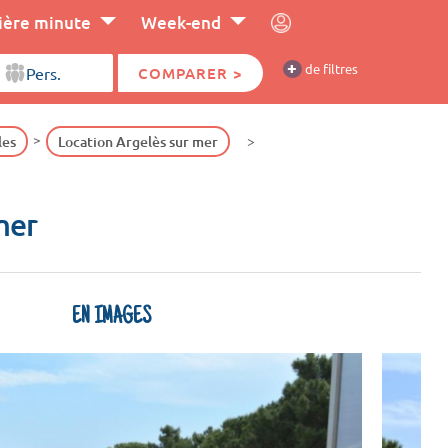
ière minute
Week-end
+
de filtres
COMPARER >
les
Location Argelès sur mer
mer
EN IMAGES