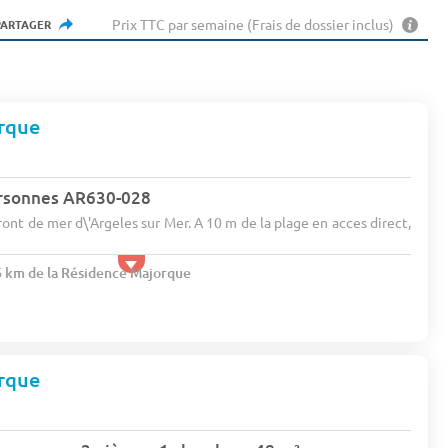
Prix TTC par semaine (Frais de dossier inclus)
PARTAGER
rque
rsonnes AR630-028
 front de mer d\'Argeles sur Mer. A 10 m de la plage en acces direct,
.6 km de la Résidence Majorque
rque