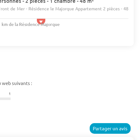
rsonnes - 2 pièces - 1 chambre - 48 m²
 Front de Mer - Résidence le Majorque Appartement 2 pièces - 48
.1 km de la Résidence Majorque
 web suivants :
1
Partager un avis