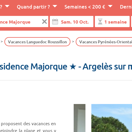
?
Quand partir ?
Semaines < 200 €
Dern
Vacances Languedoc Roussillon
Vacances Pyrénées-Orienta
sidence Majorque ★
- Argelès sur 
 proposent des vacances en
ejoindre la plage et vous y