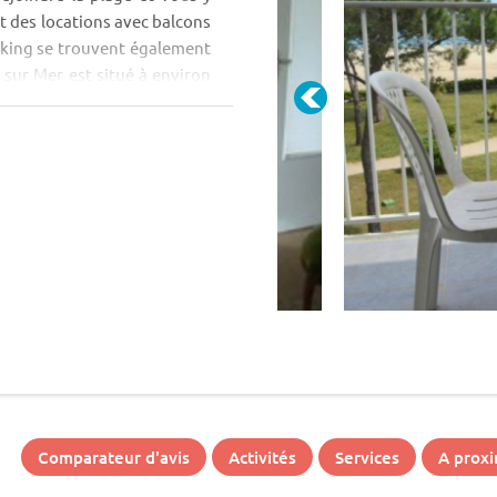
 des locations avec balcons
rking se trouvent également
 sur Mer est situé à environ
Comparateur d'avis
Activités
Services
A proxi