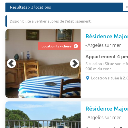
Résultats > 3 locations
Disponibilité à vérifier auprès de l'établissement :
Résidence Majo
Argelès sur mer
-
Location la - chère
Appartement 4 pe
Situation : Situe sur le
900 m du cent...
Location située à 2
Résidence Majo
Argelès sur mer
-