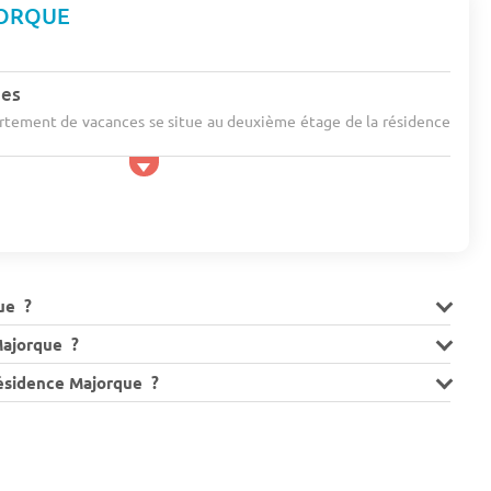
JORQUE
nes
rtement de vacances se situe au deuxième étage de la résidence
.
ue ?
Majorque ?
résidence Majorque ?