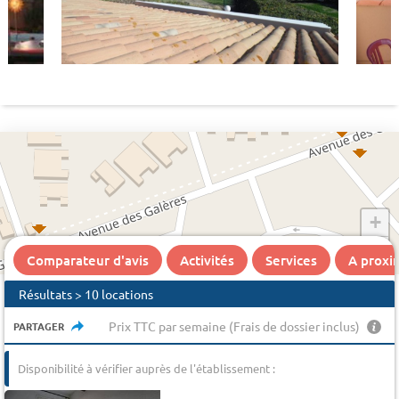
+
−
Comparateur d'avis
Activités
Services
A proxi
Résultats > 10 locations
Prix TTC par semaine (Frais de dossier inclus)
PARTAGER
Disponibilité à vérifier auprès de l'établissement :