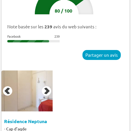
80
/
100
Note basée sur les
239
avis du web suivants :
Facebook
239
Partager un avis
Résidence Neptuna
-
Cap d'agde