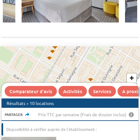
+
−
Comparateur d'avis
Activités
Services
A proxi
Résultats > 10 locations
Prix TTC par semaine (Frais de dossier inclus)
PARTAGER
Disponibilité à vérifier auprès de l'établissement :