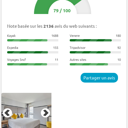
79
/
100
Note basée sur les
2136
avis du web suivants :
Kayak
1688
Venere
180
Expedia
155
Tripadvisor
92
Voyages Sncf
11
Autres sites
10
Partager un avis