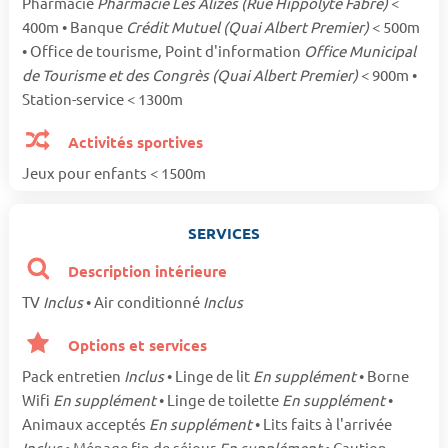
Pharmacie
Pharmacie Les Alizés (Rue Hippolyte Fabre)
<
400m • Banque
Crédit Mutuel (Quai Albert Premier)
< 500m
• Office de tourisme, Point d'information
Office Municipal
de Tourisme et des Congrès (Quai Albert Premier)
< 900m •
Station-service < 1300m
Activités sportives
Jeux pour enfants < 1500m
SERVICES
Description intérieure
TV
Inclus
• Air conditionné
Inclus
Options et services
Pack entretien
Inclus
• Linge de lit
En supplément
• Borne
Wifi
En supplément
• Linge de toilette
En supplément
•
Animaux acceptés
En supplément
• Lits faits à l'arrivée
Inclus
• Ménage fin de séjour
En supplément
• Caution