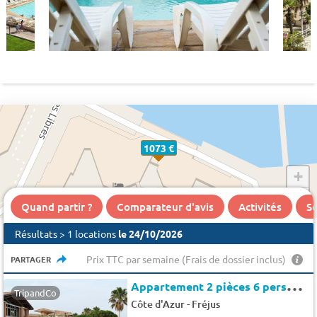
1073 €
+
−
Quand partir ?
Comparateur d'avis
Activités
Se
Résultats > 1 locations
le 24/10/2026
Prix TTC par semaine (Frais de dossier inclus)
PARTAGER
A
ppartement 2 pièces 6 personnes - Sélection - 6 pers. - 26m2 - clim - TV
TripandCo
-
Côte d'Azur
Fréjus