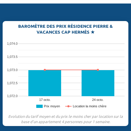
BAROMÈTRE DES PRIX RÉSIDENCE PIERRE &
VACANCES CAP HERMÈS ★
1,074.0
1,073.5
1,073.0
1,072.5
1,072.0
17 octo.
24 octo.
Prix moyen
Location la moins chère
Evolution du tarif moyen et du prix le moins cher par location sur la
base d'un appartement 4 personnes pour 1 semaine.